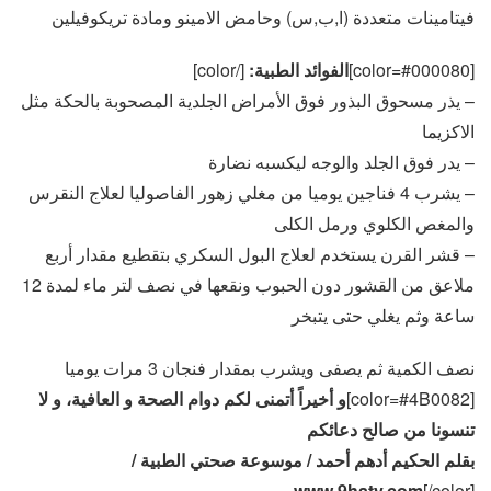
فيتامينات متعددة (ا,ب,س) وحامض الامينو ومادة تريكوفيلين
[color=#000080]
الفوائد الطبية:
[/color]
– يذر مسحوق البذور فوق الأمراض الجلدية المصحوبة بالحكة مثل
الاكزيما
– يدر فوق الجلد والوجه ليكسبه نضارة
– يشرب 4 فناجين يوميا من مغلي زهور الفاصوليا لعلاج النقرس
والمغص الكلوي ورمل الكلى
– قشر القرن يستخدم لعلاج البول السكري بتقطيع مقدار أربع
ملاعق من القشور دون الحبوب ونقعها في نصف لتر ماء لمدة 12
ساعة وثم يغلي حتى يتبخر
نصف الكمية ثم يصفى ويشرب بمقدار فنجان 3 مرات يوميا
[color=#4B0082]
و أخيراً أتمنى لكم دوام الصحة و العافية، و لا
تنسونا من صالح دعائكم
بقلم الحكيم أدهم أحمد / موسوعة صحتي الطبية /
www.9haty.com
[/color]