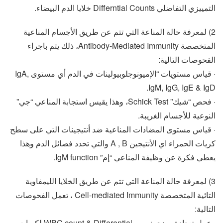
التمييزي التفاضلي Differntial Counts خلايا الدم البيضاء.
2) لمعرفة حالة المناعة التي تتم عن طريق الأجسام المناعية
المتخصصة Antibody-Mediated Immunity، ذلك يتم باجراء
الفحوصات التالية:
· قياس مستويات “الإميونوجلوبيولينات في الدم أي مستوى IgA,
IgM, IgG, IgE & IgD.
· فحص “شيك” Schick Test، وهذا يقيس استجابة المناعي “جي”
النوعية للأجسام الغريبة.
· قياس مستوى المضادات المناعية ضد أنتيجينات التي على سطح
كريات الحمراء اي الأنتيجين A , B والتي تحدد فصائل الدم وهذا
يعطي فكرة عن وظيفة المناعي “إم” IgM function.
3) لمعرفة حالة المناعة التي تتم عن طريق الخلايا الليمفاوية
التائية المتخصصة Cell-mediated Immunity ، تعمل الفحوصات
التالية:
· عمل تعداد تمييزي نسبي WBC count & Differential لكريات