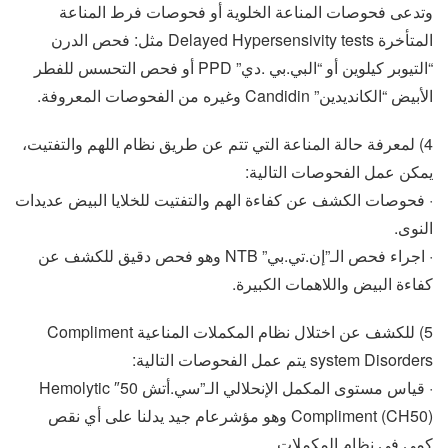
وتدعى فحوصات المناعة الخلوية أو فحوصات فرط المناعة
المتأخرة Delayed Hypersensivity tests مثل: فحص الدرن
“التيوبر كيلوين أو “البي.بي .دي” PPD أو فحص التحسس للفطر
الأبيض “الكانديدين” Candidin وغيره من الفحوصات المعروفة.
4) لمعرفة حالة المناعة التي تتم عن طريق نظام اللهم والتفتيت،
يمكن عمل الفحوصات التالية:
· فحوصات الكشف عن كفاءة الهم والتفتيت للخلايا البيض عديدات
النوى.
· اجراء فحص الـ”إن.تي.بي” NTB وهو فحص دقيق للكشف عن
كفاءة البيض واللاهمات الكبيرة.
5) للكشف عن اختلال نظام المكملات المناعية Compliment
system Disorders يتم عمل الفحوصات التالية:
· قياس مستوى المكمل الإنحلالي الـ”سي.أتش 50″ Hemolytic
Compliment (CH50) وهو مؤشرعام جيد يدلنا على أي نقص
كمي في نظام المكملات.