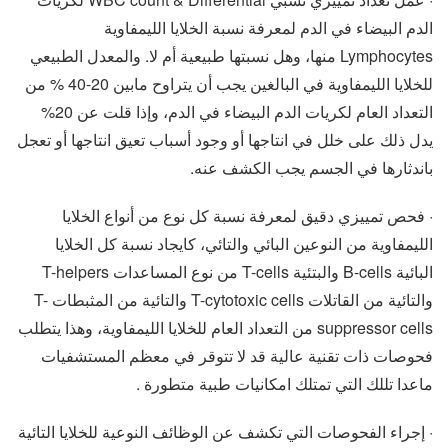
الدم البيضاء في الدم لمعرفة نسبة الخلايا الليمفاوية
Lymphocytes منها، وهل نسبتها طبيعية أم لا. والمعدل الطبيعي
للخلايا الليمفاوية في البالغين يجب أن يتراوح مابين 20-40 % من
التعداد العام لكريات الدم البيضاء في الدم، وإذا قلت عن 20%
يدل ذلك على خلل في انتاجها أو وجود أسباب تعيق انتاجها أو تعجل
باندثارها في الجسم يجب الكشف عنه.
· فحص تمييزي دقيق لمعرفة نسبة كل نوع من أنواع الخلايا
الليمفاوية من النوعين البائي والتائي، كايجاد نسبة كل الخلايا
البائية B-cells والبتئية T-cells من نوع المساعدات T-helpers
والتائية من القاتلات T-cytotoxic cells والتائية من المثبطات T-
suppressor cells من التعداد العام للخلايا الليمفاوية، وهذا يتطلب
فحوصات ذات تقنية عالية قد لا تتوقر في معظم المستشفيات
ماعدا تللك التي تمتلك امكانيات طبية متطورة .
· إجراء الفحوصات التي تكشف عن الوظائف النوعية للخلايا التائية