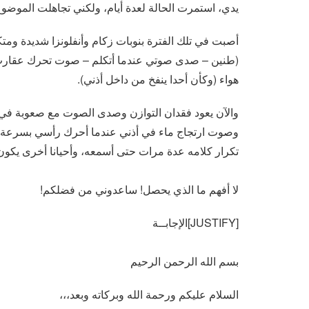
يدي، استمرت الحالة لعدة أيام، ولكني تجاهلت الموضوع
أصبت في تلك الفترة بنوبات زكام وأنفلونزا شديدة وم
(طنين – صدى صوتي عندما أتكلم – صوت تحرك عقارب 
هواء (وكأن أحدا ينفخ من داخل أذني).
والآن يعود فقدان التوازن وصدى الصوت مع صعوبة في 
وصوت ارتجاج ماء في أذني عندما أحرك رأسي بسرعة، أ
تكرار كلامه عدة مرات حتى أسمعه، وأحيانا أخرى يكون 
لا أفهم ما الذي يحصل! ساعدوني من فضلكم!
[JUSTIFY]الإجابــة
بسم الله الرحمن الرحيم
السلام عليكم ورحمة الله وبركاته وبعد،،،