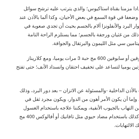
دادا مزمنا بقناة استاكيوس؛ والذي يترتب عليه ترشح سوائل
عفا في قوة السمع في بعض الأحيان، وكذا ألما بالأذن عند
ار البرد والأنفلونزا آلام بالجسم بحيث أن تجدي صعوبة في
لك من غثيان ورجفة بالجسم؛ مما يستلزم الراحة التامة
فيتامين سي مثل الليمون والبرتقال والجوافة.
وذلك مع تناول خافض الحرارة ومسكنات الألم مثل بروفين أو سابوفين 600 مج حبة 3 مرات يوميا، ومع كلاريناز
تين يوميا لتساعد على تخفيف احتقان وانسداد الأنف؛ حتى تفتح
الأذن الداخلية -والمسئولة عن الاتزان – بعد دور البرد، وذلك
16 مج حبة مرتين يوميا.. وإما أن يكون الأمر أهون من الدوار، ويكون مجرد ثقل في
 التهاب بالجيوب الأنفية، ويمكننا علاجه باستخدام الغسول
القلوي للتخلص من الإفرازات التي تملأ الأنف وتسده، وكذلك باستخدام مضاد حيوي مثل تافانيك أو أفالوكس 400 مج
 الالتهابات.