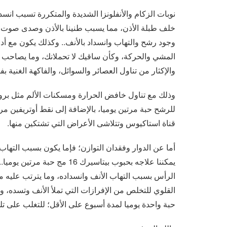
نوبات الزكام والأنفلونزا الشديدة والمتكررة تسبب انس
خلف طبلة الأذن، مما يسبب طنينا بالأذن وصدى صوت وض
وجود رشح والتهاب وانسداد بالأنف.. وكذلك يكون مع أدو
المشي والحركة، وكأن ساقيك لا تحملانك، وما يصاحب ذ
والإكثار من تناول العصائر والسوائل، والفاكهة الغنية ب
للرشح حبة مرتين يوميا، بالإضافة إلى نقط أوتريفين مر
قناة استاكيوس وتتلاشى الأعراض التي تشتكين منها.
أما عن الدوار وفقدان التوازن؛ فإما يكون بسبب التهاب ب
يمكننا علاجه بحبوب بيتاسيرك 
الرأس بسبب التهاب الأنف وانسداده، وما يترتب عليه من
حبة واحدة يوميا لمدة أسبوع على الأقل؛ للتغلب على تلك