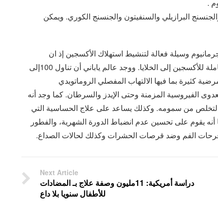
 .
الجنسنج البرازيلي والسنفيتون والجنسنج الكوري. ويمكن
رمانيوم وسيلة فعالة لتنشيط استهلاك الأكسجين إذ ان
الجرمانيوم يشبه الهيموجلوبين من حيث عمله كمادة حاملة للأكسجين إلى الخلايا. ووجد عالم ياباني أن تناول 100إلى
مرضية كثيرة بما فيها الالتهاب المفصلي الروماتويدي
لعدوى الفيروسية المزمنة وحتى الإيدز والسرطان. كما وجد أنه
 التخلص من سمومه. وكذلك يساعد على علاج الحساسية التي
أنه يقوم على تحسين عدم انضباط الدورة الشهرية، والفطور
 وقرحات الفم وضد قرصات الحشرات وكذلك لحالات الصداع.
Next Article
دراسة أمريكية: 11مليون وصفة علاج بـ المضادات
للأطفال سنويا بلا داع