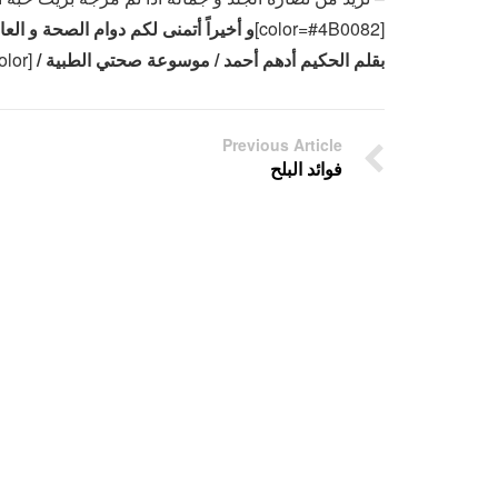
[color=#4B0082]
و أخيراً أتمنى لكم دوام الصحة و العا
بقلم الحكيم أدهم أحمد / موسوعة صحتي الطبية / www.9haty.com
olor]
Previous Article
فوائد البلح