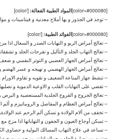
[color=#000080]
المواد الطبية الفعالة:
[/color]
– توجد في الجذور و بها أملاح معدنية و فيتامينات و مو
[color=#000080]
الفوائد الطبية:
[/color]
– تعالج أمراض الربو و التهابات الصدر و السعال اذا مز
– تعالج التهاب الجلد و الثآليل و تقرحات الجلد و تشققات
– تعالج أمراض الجهاز العصبي و التوتر النفسي و ضعف
– تعالج أمراض الجهاز الهضمي و تهيجه و عسر الهضم و 
– تنشط جهاز المناعة الضعيف و تقويه و تقاوم الاورام
– تقضي على التهابات القلب و الاوعية الدموية و تصلبه
– تعالج الجروح و القروح الجلدية المستعصية و البرص و
– تعالج أمراض العظام و المفاصل و الروماتيزم و ألم ا
– تخفف من ألام الولادة و تسكن ألم الرحم عند الولادة
– تسكن أوجاع العيون و الجفون و التهاباتها اذا مزج مع 
– تساعد في علاج التهاب المسالك البولية و حصاوى ا
– تزيد من نضارة الجلد و جماله اذا تم مزجه بزيت حبة ال