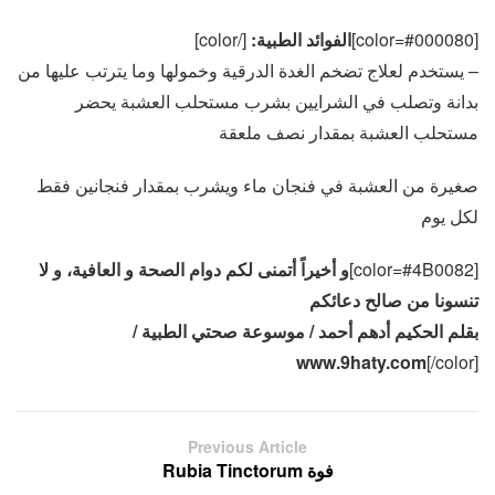
[color=#000080]
الفوائد الطبية:
[/color]
– يستخدم لعلاج تضخم الغدة الدرقية وخمولها وما يترتب عليها من
بدانة وتصلب في الشرايين بشرب مستحلب العشبة يحضر
مستحلب العشبة بمقدار نصف ملعقة
صغيرة من العشبة في فنجان ماء ويشرب بمقدار فنجانين فقط
لكل يوم
[color=#4B0082]
و أخيراً أتمنى لكم دوام الصحة و العافية، و لا
تنسونا من صالح دعائكم
بقلم الحكيم أدهم أحمد / موسوعة صحتي الطبية /
www.9haty.com
[/color]
Previous Article
فوة Rubia Tinctorum