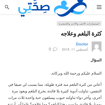
استشارات الانف والاذن والحنجرة
كثرة البلغم وعلاجه
Doctor
0
أغسطس 11, 2018
السؤال
السلام عليكم ورحمة الله وبركاته.
أعاني من كثرة البلغم منذ فترة طويلة، مما يسبب لي ضيقا في
التنفس، تناولت أدوية كثيرة بلا فائدة، يخرج البلغم ويعود مرة
أخرى، وآخر دواء تناولته حبوب بيسلفون حبة واحدة ثلاث مرات
يوميا، بلا فائدة، ما سبب هذا البلغم؟ وما علاجه؟ علما أني أرتدي