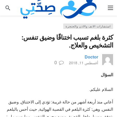
استشارات الانف والاذن والحنجرة
كثرة بلغم تسبب اختناقًا وضيق تنفس:
التشخيص والعلاج.
Doctor
0
أغسطس 11, 2018
السؤال
السلام عليكم.
أعاني منذ أربعة أشهر من حالة غريبة: تؤدي إلى الاختناق, وضيق
النفس, وهي: كثرة البلغم في القصبة الهوائية, حيث أحس بالبلغم
يتدفق ويسيل داخل القصبة, ويسد مجري التنفس, مما يسبب لي: