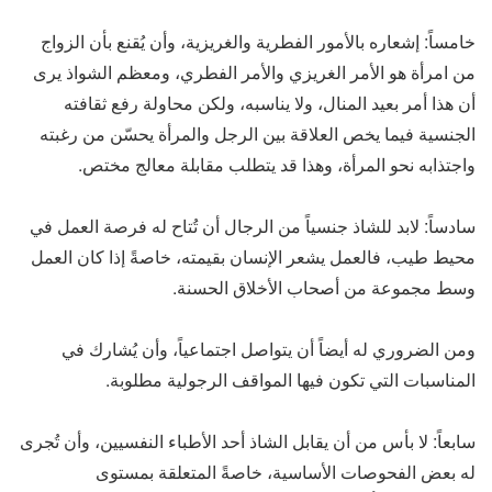
خامساً: إشعاره بالأمور الفطرية والغريزية، وأن يُقنع بأن الزواج
من امرأة هو الأمر الغريزي والأمر الفطري، ومعظم الشواذ يرى
أن هذا أمر بعيد المنال، ولا يناسبه، ولكن محاولة رفع ثقافته
الجنسية فيما يخص العلاقة بين الرجل والمرأة يحسّن من رغبته
واجتذابه نحو المرأة، وهذا قد يتطلب مقابلة معالج مختص.
سادساً: لابد للشاذ جنسياً من الرجال أن تُتاح له فرصة العمل في
محيط طيب، فالعمل يشعر الإنسان بقيمته، خاصةً إذا كان العمل
وسط مجموعة من أصحاب الأخلاق الحسنة.
ومن الضروري له أيضاً أن يتواصل اجتماعياً، وأن يُشارك في
المناسبات التي تكون فيها المواقف الرجولية مطلوبة.
سابعاً: لا بأس من أن يقابل الشاذ أحد الأطباء النفسيين، وأن تُجرى
له بعض الفحوصات الأساسية، خاصةً المتعلقة بمستوى