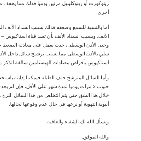
رينوكورت أو رينوكلينيل مرتين يوميا فذلك مما يخفف 
أخرى.
أما بالنسبة للسمع وضعفه فذلك بسبب انسداد الأنف ا
الأنف. وبسبب انسداد الأنف بأن تسد قناة استاكيوس – وه
وحتى الأذن الوسطى، حيث تعمل على معادلة الضغط عل
سلي بالأذن الوسطى مما يسبب ترشيح سائل داخل الأذن
استاكيوس بأقراص مضادات الهيستامين سالفة الذكر مثل ك
وأما السائل المترشح خلف الطبلة فيمكننا إذابته باست
حبوب 3 مرات يوميا لمدة شهر على الأقل، فإن لم 
خلال هذا الشق حتى يتم التخلص من هذا السائل اللزج وا
أنبوبة التهوية أو نزعها في حال عدم وقوعها لحالها.
ونسأل الله لك الشفاء والعافية.
والله الموفق.