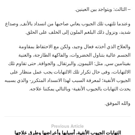
– الثالث: ويتواجد بين العينين.
وعندما تلتهب تلك الجيوب يعاني صاحبها من انسداد بالأنف, وصداع
شديد، ونزول ذلك البلغم الملون إلى الخلف على الحلق.
والعلاج الذي أخذته فعال وجيد، ولكن مع الاحتفاظ بمقاومة
الجسم عالية بتناول الخضروات، والفاكهة الطازجة، والغنية
بفيتامين سي, مثل: الليمون, والبرتقال, والجوافة, حتى تقاوم تلك
الالتهابات، وفى حال تكرار تلك الالتهابات يجب عمل منظار على
الجيوب الأنفية؛ لمعرفة السبب لهذا الانسداد المتكرر- والذي بسببه
يحدث التهابات بالجيوب الأنفية- وبالتالي يمكننا علاجه.
والله الموفق.
Previous Article
التهابات الجيوب الأنفية، أسبابها وأعراضها وطرق علاجها