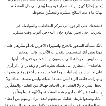
يُعتبر إنجازًا كبيرًا، والاستمرار فيه ربما يُؤدي إلى حل المشكلة
نهائيًا ما دامت النتائج مبشّرة والتحسُّن ملحوظًا.
فنشجعك على الرجوع إلى مركز التخاطب، والمواصلة في
التدريب، حتى تجني ثماره -بإذن الله- في أقرب وقت ممكن.
ثالثًا: مسألة الشعور بالحرج واستهزاء الآخرين بك أو تنمُّرهم عليك؛
فهذا يعني أنك استسلمت لتقديرات الآخرين وإلى المعايير
والمقاييس العرجاء، التي يقيسون بها الشخص، فنريدك –أيتها
الفاضلة– أن تنظري إلى نفسك نظرة احترام وتقدير، وأن تُركّزي
على ما لديك من إيجابيات، وما تتمتعين به من أخلاق وقيم وقدرات
ومهارات، فلثغة الراء ليس معناها الغباء، وليس معناها الفناء، ولا
الحظ السيء، ولا الفشل في الحياة، فهناك من العلماء والمفكّرين
والساسة مَن كانت لديهم هذه المشكلة، ولكنّهم قادوا وعلّموا
أُممًا، وصنعوا تاريخًا عظيمًا لم تعقهم لثغة الراء، ومنهم من أعطاه
الله المهارة والقدرة أن تخلو خطبته بالكامل من حرف الراء تمامًا.