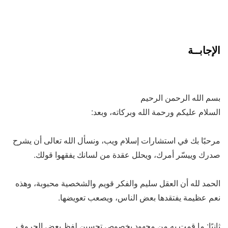
الإجابــة
بسم الله الرحمن الرحيم
السلام عليكم ورحمة الله وبركاته، وبعد:
مرحبًا بك في استشارات إسلام ويب، ونسأل الله تعالى أن يشرح
صدرك وييسّر أمرك، ويحلل عقدة من لسانك يفقهوا قولك.
الحمد لله أن العقل سليم والفكر قويم والشخصية محبوبة، وهذه
نعم عظيمة يفتقدها بعض الناس، ويصعب تعويضها.
ثانيًا: ما قمت به من مجهود بخصوص تحسين لفظ بعض الحروف