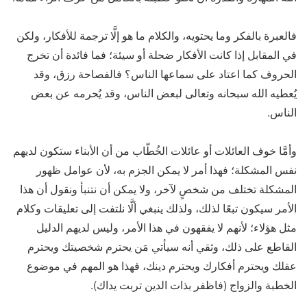
فالعبرة بالفكر وما يحتويه، والكلام ما هو إلَّا ترجمة للأفكار، ولكن
في المقابل إذا كانت الأفكار ضحلة أو سيئة؛ فما فائدة أن تخرج
الحروف كما اعتاد على سماعها الناس؟ فالفصاحة رزق، وقد
يُعطيه الله سبحانه وتعالى لبعض الناس، وقد يُحرمه عن بعض
الناس.
وأمَّا خوف العائلات أو عائلات الخُطّاب من أن الأبناء ستكون لديهم
نفس المشكلة؛ فهذا أمر لا يمكن الجزم به، لأن عوامل ظهور
المشكلة تختلف من شخصٍ لآخر، ولا يمكن أن نتنبأ ونقول أن هذا
الأمر سيكون تبعًا لذلك، ولذلك ينبغي ألَّا نلتفت إلى تعليقات وكلام
مثل هؤلاء؛ لأنهم لا يفقهون في هذا الأمر، وليس لديهم الدليل
القاطع على ذلك، وثقي أنه سيأتي مَن يحترم شخصيتك ويحترم
عقلك ويحترم أفكارك ويحترم دينك، فهذا هو المهم في موضوع
الخطبة والزواج (فاظفر بذات الدين تربت يداك).