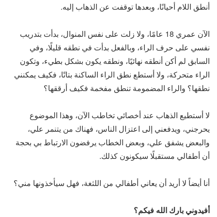
أنطق اللام أحيانًا، وبعدها توقفت عن الذهاب إليه.
الآن عمري 18 عامًا، ولا زلت على نفس المنوال، بدأت بتدريب
نفسي على حرف الراء، وبالفعل بدأت في نطقه قليلًا، وفي
السابق لم أكن أنطقه نهائيًا، ونطقه يكون بشكل بطيء، وتكون
الراء متحركة، ولا أستطع نطق الراء الساكنة بتاتًا، فكيف يمكنني
نطقها؟ والراء المضمومة تنطق مفخمة فكيف أرققها؟
لا أستطيع الذهاب عند أخصائي تخاطب الآن، وهذا الموضوع
يحرجني، ويدفعني إلى اعتزال الناس، فهناك من يتنمر علي،
والبعض يشفق علي، وبعض الخطاب يرفضون الارتباط بي بحجة
أن أطفالي مستقبلًا سيكونون كذلك.
أنا أيضاً لا أريد أن يعاني أطفالي من اللثغة، فهل سيأخذونها مني؟
أفيدوني بارك الله فيكم؟