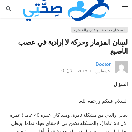
استشارات الانف والاذن والحنجرة
لسان المزمار وحركة لا إرادية في عصب
الأصبع
Doctor
0
أغسطس 11, 2018
السؤال
السلام عليكم ورحمة الله.
يعاني والدي من مشكلة نادرة، ومنذ كان عمره 40 عاما ( عمره
الآن 58 عاما )، والمشكلة تكمن في الاختناق فجأة تماما، ويظل
يحاول التنفس ويعود التنفس له بعد دقيقة أو أقل، تم تشخيص