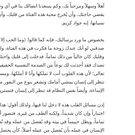
أهلاً وسهلاً ومرحباً بك، وكم يسعدنا اتصالك بنا في أ
يقضي حاجتك، وأن يُخرج محبة هذه الفتاة من قلبك، وأن
نسيانها، إنه جواد كريم.
بخصوص ما ورد برسالتك، فإنه كما قالوا: (وما الحب إلا ل
صدقني لو أنك عندك زوجة ما فكرت في هذه الفتاة، ولو
وقلبك كان خالياً من ذلك تماماً، فدخلت إلى قلبك واحتله ا
تصدك فقد أحدثت لك نوعاً من الصدمة النفسية الحقيقية فع
تعالى؛ لأن هذه القلوب أنت لا تملكها وأنا لا أملكها، و
تنظر إلى إنسان يمشي أمامك وتشعر بنوع من النفور م
الإساءة، وأيضاً نفس النظام قد تنظر إلى إنسان فتستري
إذن مسائل القلب هذه لا دخل لنا فيها، ولذلك أقول: هذا ن
اختباراً وإن كان شديداً، ولكنه ألطف من غيره، فتصو
تماماً، ويظل حبيساً في بيته وقد يُفصل من عمله وقد تُ
الإنسان في عمله بأن يُفصل من عمله أصلاً، كأن يحصل خ