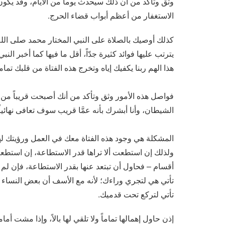
وثق وتأكد من أن ذلك سيحدث يوماً من الأيام، وقد يكون قر
الاستغفار من أعظم أبواب قضاء الحرج.
كذلك أوصيك بالصلاة على النبي المختار محمد صلى الله
يترتب عليها فوائد كثيرة جدّاً، أقل ما فيها كما أخبر الن
هذا الهم ربنا يكفيك إياه وتخرج هذه الفتاة من قلبك تماما
فواصل هذه الأمور وثق وتأكد من أنك أصبحت قريباً من ا
الشيطان، وأنا أبشرك بأنه عمَّا قريب سوف تعافى نهائي
المشكلة هي وجود هذه الفتاة معك في العمل ورؤيتك لها ي
ولذلك إن استطعت ألا تراها قدر الاستطاعة، إن استطعت أ
أقسام – فحاول أن تبتعد عنها بقدر الاستطاعة، فإن لم تست
تأتي هي لتجري وراءك؛ لأنه مع الأسف أن بعض النساء إ
تأتي لتركع تحت قدميك.
إذن حاول إهمالها تماماً ولا تلقي لها بالاً، وإذا مشت أ