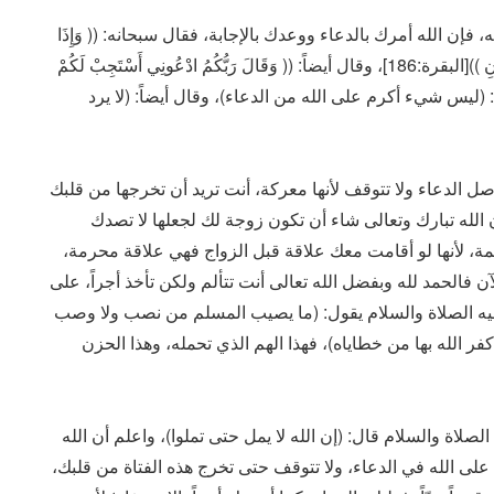
إن الله أمرك بالدعاء ووعدك بالإجابة، فقال سبحانه: (( وَإِذَا
سَأَلَكَ عِبَادِي عَنِّي فَإِنِّي قَرِيبٌ أُجِيبُ دَعْوَةَ الدَّاعِ إِذَا دَعَانِ ))[البقرة:186]، وقال أيضاً: (( وَقَالَ رَبُّكُمُ ادْعُونِي أَسْتَجِبْ لَكُمْ
يقول: (ليس شيء أكرم على الله من الدعاء)، وقال أيضاً: (لا يرد
ل الدعاء ولا تتوقف لأنها معركة، أنت تريد أن تخرجها من قلبك
 الله تبارك وتعالى شاء أن تكون زوجة لك لجعلها لا تصدك
مة، لأنها لو أقامت معك علاقة قبل الزواج فهي علاقة محرمة،
ن فالحمد لله وبفضل الله تعالى أنت تتألم ولكن تأخذ أجراً، على
 عليه الصلاة والسلام يقول: (ما يصيب المسلم من نصب ولا وصب
كفر الله بها من خطاياه)، فهذا الهم الذي تحمله، وهذا الحزن
صلاة والسلام قال: (إن الله لا يمل حتى تملوا)، واعلم أن الله
على الله في الدعاء، ولا تتوقف حتى تخرج هذه الفتاة من قلبك،