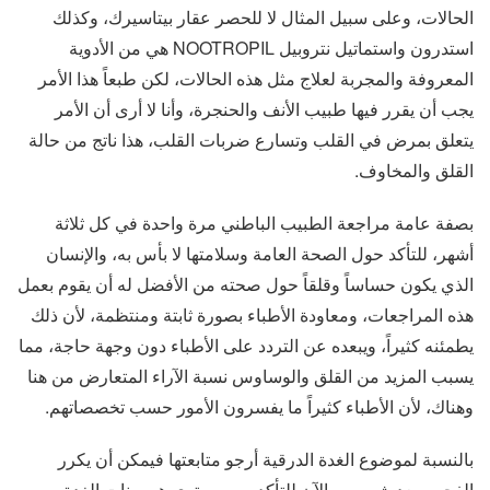
الحالات، وعلى سبيل المثال لا للحصر عقار بيتاسيرك، وكذلك
استدرون واستماتيل نتروبيل NOOTROPIL هي من الأدوية
المعروفة والمجربة لعلاج مثل هذه الحالات، لكن طبعاً هذا الأمر
يجب أن يقرر فيها طبيب الأنف والحنجرة، وأنا لا أرى أن الأمر
يتعلق بمرض في القلب وتسارع ضربات القلب، هذا ناتج من حالة
القلق والمخاوف.
بصفة عامة مراجعة الطبيب الباطني مرة واحدة في كل ثلاثة
أشهر، للتأكد حول الصحة العامة وسلامتها لا بأس به، والإنسان
الذي يكون حساساً وقلقاً حول صحته من الأفضل له أن يقوم بعمل
هذه المراجعات، ومعاودة الأطباء بصورة ثابتة ومنتظمة، لأن ذلك
يطمئنه كثيراً، ويبعده عن التردد على الأطباء دون وجهة حاجة، مما
يسبب المزيد من القلق والوساوس نسبة الآراء المتعارض من هنا
وهناك، لأن الأطباء كثيراً ما يفسرون الأمور حسب تخصصاتهم.
بالنسبة لموضوع الغدة الدرقية أرجو متابعتها فيمكن أن يكرر
الفحص بعد شهر من الآن للتأكد من مستوى هرمونات الغدة