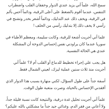
سمح الله، علماً أني يزيد عندي الدوار وخفقان القلب واضطراب
التنفس، عندما أقوم بالضغط على أعلى الرقبة، ودائماً أحس بألم
في الرقبة، ويخف ذلك عند التدليك، ودائماً أشعر بخدر وتشنج في
رأسي لا يخف ذلك إلا بتدليك رأسي من الخلف !
علما أني أجريت أشعة للرقبة، وكانت سليمة، ومعظم الأطباء في
سوريا عندما كان يراودني نفس إحساس الدوخة أن المشكلة
عندي هي الحالة النفسية.
هل يجب علي إجراء تخطيط للدماغ أو القلب أم لا؟ علماً أني
أجريت منذ ثلاث سنين عملية ليزك، لعيني الشمال فقط.
آسفة جداً على طول السؤال، لكني منهارة بسبب هذا الدوار الذي
أفقدني الإحساس بالحياة، وصرت متعبة طول الوقت.
علماً أني أجريت تحليل غدة درقية، والنتيجة كانت نسبة قليلة جداً،
ولا أعاني من فقر الدم، وغذائي جيد جداً ما مشكلتي بالله عليكم؟