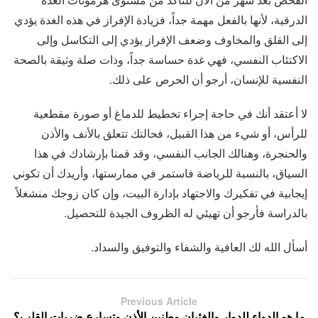
الدرقية، لأنها بالفعل مهمة جداً، فزيادة الإفراز في هذه الغدة يؤدي
إلى القلق والمخاوف وضعف الإفراز يؤدي إلى التكاسل وإلى
الاكتئاب النفسي، فهي غدة حساسة جداً، وذات صلة وثيقة بالصحة
النفسية للإنسان، أرجو أن الحرص على ذلك.
لا أعتقد أنك في حاجة إجراء تخطيط للدماغ أو صورة مقطعية
للرأس، أو شيء من هذا القبيل، فحالتك تتعلق بالأنف والأذن
والحنجرة، وهنالك الجانب النفسي، وقد قمنا بإرشادك في هذا
السياق، بالنسبة للرياضة فاستمر في ممارستها، وأريدك أن تكوني
إيجابية في تفكيرك والاجتهاد بإدارة البيت، وإن كان زوجك منشغلاً
بالدراسة فأرجو أن تهيئي له الظروف الجيدة للتحصيل.
أسأل الله لك العافية والشفاء والتوفيق والسداد.
Previous Article
ما هو الدواء للدوار والغثيان وطنين الأذن وتسارع ضربات القلب؟