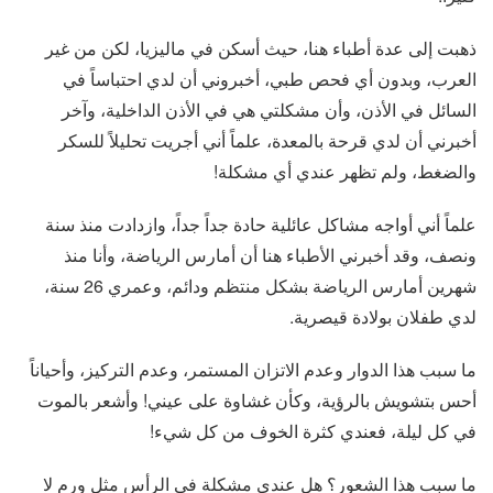
ذهبت إلى عدة أطباء هنا، حيث أسكن في ماليزيا، لكن من غير
العرب، وبدون أي فحص طبي، أخبروني أن لدي احتباساً في
السائل في الأذن، وأن مشكلتي هي في الأذن الداخلية، وآخر
أخبرني أن لدي قرحة بالمعدة، علماً أني أجريت تحليلاً للسكر
والضغط، ولم تظهر عندي أي مشكلة!
علماً أني أواجه مشاكل عائلية حادة جداً جداً، وازدادت منذ سنة
ونصف، وقد أخبرني الأطباء هنا أن أمارس الرياضة، وأنا منذ
شهرين أمارس الرياضة بشكل منتظم ودائم، وعمري 26 سنة،
لدي طفلان بولادة قيصرية.
ما سبب هذا الدوار وعدم الاتزان المستمر، وعدم التركيز، وأحياناً
أحس بتشويش بالرؤية، وكأن غشاوة على عيني! وأشعر بالموت
في كل ليلة، فعندي كثرة الخوف من كل شيء!
ما سبب هذا الشعور؟ هل عندي مشكلة في الرأس مثل ورم لا