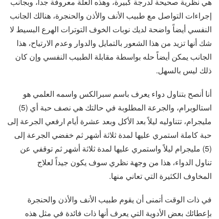
هي نظرية صحيحة لدرجة كبيرة، وهذه العلة معروفة جداً، وبجانب
إجراءات التواصل مع طبيب الأنف والأذن والحنجرة، هنالك الجانب
النفسي أيضاً واضحة لديك نوبات الخوف التوترات الهرع البسيط لا
شك أنها تزيد من هذا الشعور بالتمايل والدوار وعدم الارتياح، هذا
الجانب يمكن أيضاً حله بواسطة مقابلة الطبيب النفسي وإن كان
ذلك ليس بالسهل.
أنا أنصح بتناول دواء يعرف باسم سبرالكس واسمه العلمي هو
استالوبرام، والجرعة المطلوبة في حالتك هي نصف حبة أي (5)
مليجرام، تتناوليه ليلاً بعد الأكل وبعد عشرة أيام ارفعي الجرعة إلى
حبة كاملة استمري عليها لمدة ثلاثة أشهر ثم خفضي الجرعة إلى
(5) مليجرام ليلاً واستمري عليها لمدة ثلاثة أشهر ثم توقفي عن
تناول الدواء، هذا من وجهة نظري سوف يكون جيداً لعلاج
المخاوف الكثيرة التي تعاني منها.
في ذات الوقت أتمنى أن يقوم طبيب الأنف والأذن والحنجرة
بإعطائك بعض الأدوية التي يعرف أنها ذات فائدة في مثل هذه