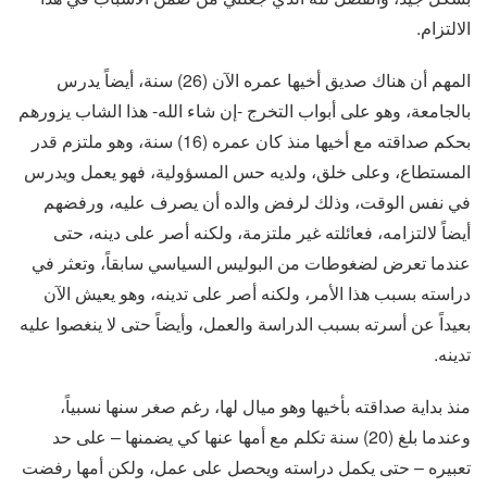
الالتزام.
المهم أن هناك صديق أخيها عمره الآن (26) سنة، أيضاً يدرس
بالجامعة، وهو على أبواب التخرج -إن شاء الله- هذا الشاب يزورهم
بحكم صداقته مع أخيها منذ كان عمره (16) سنة، وهو ملتزم قدر
المستطاع، وعلى خلق، ولديه حس المسؤولية، فهو يعمل ويدرس
في نفس الوقت، وذلك لرفض والده أن يصرف عليه، ورفضهم
أيضاً لالتزامه، فعائلته غير ملتزمة، ولكنه أصر على دينه، حتى
عندما تعرض لضغوطات من البوليس السياسي سابقاً، وتعثر في
دراسته بسبب هذا الأمر، ولكنه أصر على تدينه، وهو يعيش الآن
بعيداً عن أسرته بسبب الدراسة والعمل، وأيضاً حتى لا ينغصوا عليه
تدينه.
منذ بداية صداقته بأخيها وهو ميال لها، رغم صغر سنها نسبياً،
وعندما بلغ (20) سنة تكلم مع أمها عنها كي يضمنها – على حد
تعبيره – حتى يكمل دراسته ويحصل على عمل، ولكن أمها رفضت