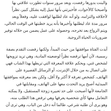
والبنت بدورها رفضت، وبعد مرور سنوات تطورت علاقتي بها
وأصبحنا كالأخوات، فأخبرتني بأنها تميل إليه بشكل كبير، نظراً
لأخلاقه والتزامه، ولو أنه عاد لطلبها لوافقت عليه، وفعلاً وبعد
مرور مدة عاد ليطلبها وأخبرها بأنه يريد خطبتها في الوقت الحالي،
ويتم الزواج بعد تخرجه، وحصوله على عمل يضمن من خلاله توفير
ضروريات الحياة الزوجية.
أبدت الفتاة موافقتها من حيث المبدأ، ولكنها رفضت التقدم بصفة
رسمية، لأن أمها ترفضه نظراً لوضعيته المادية، وهي تريد تزويجها
لشخص غني، وبحكم علاقة المعرفة التي تربطها بهذا الشاب فهي
على اتصال به من خلال الإنترنت، أو الرسائل القصيرة على
الهاتف، كشخص تعرفه لا أكثر ولا أقل، ولكن بعد معرفته بموافقتها
المبدئية أصبح يريد التحدث معها على الهاتف، ومقابلتها في
الجامعة لأنها أصبحت على حد تعبيره زوجة المستقبل، ولا يمكنه
التعامل معها كأي شخصية يعرفها وهي ترفض هذا الطلب منه،
وهو يرى أن طلبه شرعي، طالما أنه دخل من الباب، وهي ترى أن