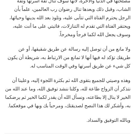
مصلحتها في الدنيا والآخرة، لأنها سوف تنال ثقة أسرتها وثقة
الشاب، وقبل ذلك وبعدها تنال رضوان رب العالمين، علماً بأن
الرجل يحترم الفتاة التي تتأبى عليه، وتلوذ بعد الله بدينها وحيائها،
ويحتقر الفتاة التي تقدم له التنازلات، فاثبتي على ما أنت عليه،
وسوف يجعل الله لكما فرجاً ومخرجاً.
ولا مانع من أن توصل إليه رسالة عن طريق شقيقها، أو عن
طريقك تؤكد له فيها أنها لا تمانع من الارتباط به، شريطة أن يكون
كل شيء عن طريق أسرتها وفي الوقت المناسب له.
وهذه وصيتي للجميع بتقوى الله ثم بكثرة اللجوء إليه، وعلينا أن
نتذكر أن الزواج طاعة لله، وكلنا ننشد توفيق الله، وما عند الله من
الخير لا ينال إلا بطاعته، ونسأل الله أن يقدر لكما الخير ثم يرضكما
به، وأشكر لك هذا النصح لصديقتك، ومرحباً بك وبها في موقعكما.
وبالله التوفيق والسداد.