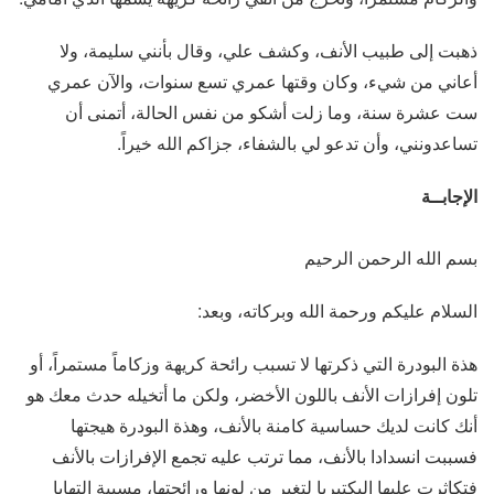
ذهبت إلى طبيب الأنف، وكشف علي، وقال بأنني سليمة، ولا
أعاني من شيء، وكان وقتها عمري تسع سنوات، والآن عمري
ست عشرة سنة، وما زلت أشكو من نفس الحالة، أتمنى أن
تساعدونني، وأن تدعو لي بالشفاء، جزاكم الله خيراً.
الإجابــة
بسم الله الرحمن الرحيم
السلام عليكم ورحمة الله وبركاته، وبعد:
هذة البودرة التي ذكرتها لا تسبب رائحة كريهة وزكاماً مستمراً، أو
تلون إفرازات الأنف باللون الأخضر، ولكن ما أتخيله حدث معك هو
أنك كانت لديك حساسية كامنة بالأنف، وهذة البودرة هيجتها
فسببت انسدادا بالأنف، مما ترتب عليه تجمع الإفرازات بالأنف
فتكاثرت عليها البكتيريا لتغير من لونها ورائحتها، مسببة التهابا