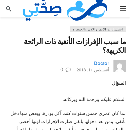
استشارات الانف والاذن والحنجرة
ما سبب الإفرازات الأنفية ذات الرائحة
الكريهة؟
Doctor
0
أغسطس 11, 2018
السؤال
السلام عليكم ورحمة الله وبركاته.
لما كان عمري خمس سنوات كنت آكل بودرة، وبعض منها دخل
بأنفي، ومن بعد دخولها بأنفي صارت الإفرازات لونها أخضر،
والزكام مستمرا، وتخرج من أنفي رائحة كريهة يشمها الذي أمامي.