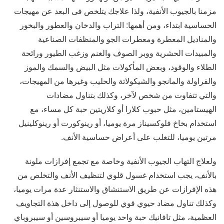
مزمنا بالجيوب الأنفية، ولذا علاجك يتلخص فى البعد عن مهيجات
الحساسية ابتداء، ومن أهمها: التراب والدخان والعطور والبخور
والمناديل المعطرة ومعطرات الجو والمنظفات الصناعية
والمبيدات الحشرية ووبر الصوف والغنم وزغب الطيور ورائحة
الطلاء والوقود، وبعض المأكولات مثل البيض والسمك والموز
والفراولة والمانجو والشيكولاتة والحليب وغيرها من المهيجات،
والتي تتفاوت من شخص لآخر، وكذلك بتناول مضادات
الهيستامين، مثل حبوب كلارا أو كلاريتين حبة كل مساء، مع
استخدام بخاخ فلوكسيناز مرة يوميا، أو رينوكورت أو رينوكلينيل
مرتين يوميا، للتغلب على أعراض حساسية الأنف.
ولعلاج التهاب الجيوب الأنفية وخاصة مع تجمع إفرازات ملونة
بالأنف، يجب استخدام غسول قلوي لتنظيف الأنف والتخلص من
هذه الإفرازات عن طريق الاستنشاق والاستنثار عدة مرات يوميا،
وكذلك تناول مضاد حيوي قوي للوصول إلى داخل هذة التجاويف
العظمية، مثل تافانيك حبة واحد يوميا أو سيبروسين أو سيبروباي