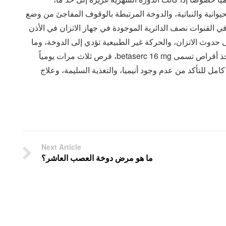
حيوانية والنباتية، والدوخة المرتبطة بالوقوف المفاجئ من وضع
في القنوات نصف الدائرية الموجودة في جهاز الاتزان في الأذن
دوث الاتزان، والحركة غير الطبيعية تؤدي إلى الدوخة، وما
يعرف بالدوار الوضعي أو positional vertigo، ويمكن أخذ أقراص تسمى betaserc 16 mg، قرص ثلاث مرات يومياً
مل للتأكد من عدم وجود أنيميا، والتغذية السليمة، وعلاج
Next Article
ما هو مرض دوخة العصب العاشر؟