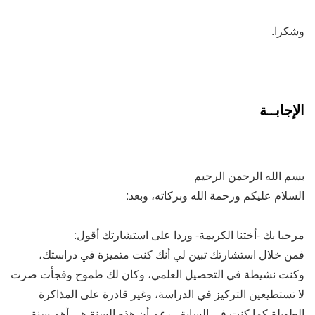
وشكرا.
الإجابــة
بسم الله الرحمن الرحيم
السلام عليكم ورحمة الله وبركاته، وبعد:
مرحبا بك -أختنا الكريمة- وردا على استشارتك أقول:
فمن خلال استشارتك تبين لي أنك كنت متميزة في دراستك،
وكنت نشيطة في التحصيل العلمي، وكان لك طموح وفجأت صرت
لا تستطيعين التركيز في الدراسة، وغير قادرة على المذاكرة
الطويلة كما كنت في السابق، رغم أن هذه السنة هي أهم سنة