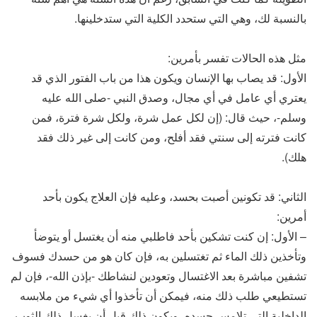
بالنسبة لك، وهي التي ستحدد الكلية التي ستدخلينها.
مثل هذه الحالات تفسر بأمرين:
الأول: قد يصاب بها الإنسان ويكون هذا من باب الفتور الذي قد
يعتري أي عامل في أي مجال، وصدق النبي -صلى الله عليه
وسلم-، حيث قال: (إن لكل عمل شرة، ولكل شرة فترة، فمن
كانت فترته إلى سنتي فقد أفلح، ومن كانت إلى غير ذلك فقد
هلك).
الثاني: قد تكونين أصبت بحسد، وعليه فإن العلاج يكون بأحد
أمرين:
– الأول: إن كنت تشكين بأحد فاطلبي منه أن يغتسل أو يتوضأ
وتأخذين ذلك الماء ثم تغتسلين به، فإن كان هو من حسدك فسوف
تشفين مباشرة بعد الاغتسال وتعودين لنشاطك -بإذن الله-، فإن لم
تستطيعي طلب ذلك منه، فيمكن أن تأخذوا أي شيء من ملابسه
الداخلية التي تلامس جسده، ويكون ذلك قبل أن يغسل ذلك الثوب،