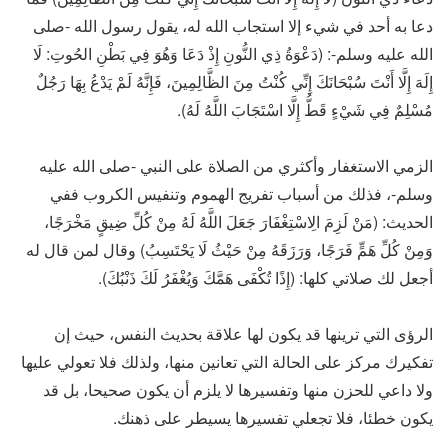
دعا به أحد في شيء إلا استجاب الله له، يقول رسول الله -صلى
الله عليه وسلم-: (دَعْوَةُ ذِي النُّونِ إِذْ دَعَا وَهُوَ فِي بَطْنِ الحُوتِ: لَا
إِلَهَ إِلَّا أَنْتَ سُبْحَانَكَ إِنِّي كُنْتُ مِنَ الظَّالِمِينَ، فَإِنَّهُ لَمْ يَدْعُ بِهَا رَجُلٌ
مُسْلِمٌ فِي شَيْءٍ قَطُّ إِلَّا اسْتَجَابَ اللَّهُ لَهُ).
الزمي الاستغفار وأكثري من الصلاة على النبي -صلى الله عليه
وسلم-، فذلك من أسباب تفريج الهموم وتنفيس الكروب ففي
الحديث: (مَنْ لَزِمَ الِاسْتِغْفَارَ جَعَلَ اللَّهُ لَهُ مِنْ كُلِّ ضِيقٍ مَخْرَجًا،
وَمِنْ كُلِّ هَمٍّ فَرَجًا، وَرَزَقَهُ مِنْ حَيْثُ لَا يَحْتَسِبُ) وقال لمن قال له
أجعل لك صلاتي كلها: (إِذًا تُكْفَى هَمَّكَ وَيُغْفَرُ لَكَ ذَنْبُكَ).
الرؤى التي ترينها قد يكون لها علاقة بحديث النفس، حيث إن
تفكيرك مركز على الحالة التي تعانين منها، ولذلك فلا تعولي عليها
ولا داعي للحزن منها وتفسيرها لا يلزم أن يكون صحيحا، بل قد
يكون خطئا، فلا تجعلي تفسيرها يسيطر على ذهنك.