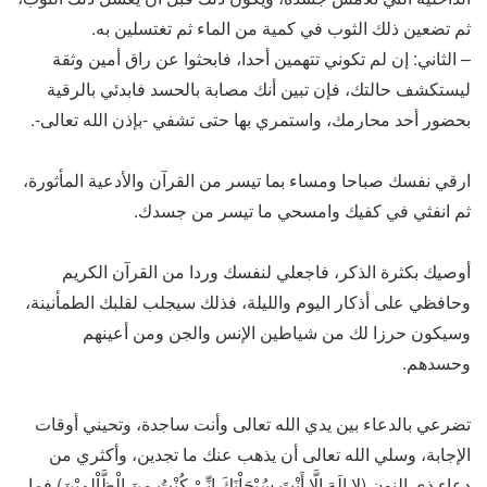
ثم تضعين ذلك الثوب في كمية من الماء ثم تغتسلين به.
– الثاني: إن لم تكوني تتهمين أحدا، فابحثوا عن راق أمين وثقة
ليستكشف حالتك، فإن تبين أنك مصابة بالحسد فابدئي بالرقية
بحضور أحد محارمك، واستمري بها حتى تشفي -بإذن الله تعالى-.
ارقي نفسك صباحا ومساء بما تيسر من القرآن والأدعية المأثورة،
ثم انفثي في كفيك وامسحي ما تيسر من جسدك.
أوصيك بكثرة الذكر، فاجعلي لنفسك وردا من القرآن الكريم
وحافظي على أذكار اليوم والليلة، فذلك سيجلب لقلبك الطمأنينة،
وسيكون حرزا لك من شياطين الإنس والجن ومن أعينهم
وحسدهم.
تضرعي بالدعاء بين يدي الله تعالى وأنت ساجدة، وتحيني أوقات
الإجابة، وسلي الله تعالى أن يذهب عنك ما تجدين، وأكثري من
دعاء ذي النون (لا إِلَهَ إِلَّا أَنْتَ سُبْحَاْنَكَ إِنِّيْ كُنْتُ مِنَ الْظَّاْلِمِيْنَ) فما