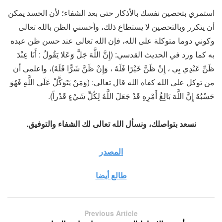
استمري بتحصين نفسك بالأذكار حتى بعد الشفاء؛ لأن الحسد يمكن
أن يتكرر وبالتحصين لا يستطاع ذلك، وأحسني الظن بالله تعالى
وكوني دوما متوكلة على الله، فإن الله تعالى عند حسن ظن عبده
به كما ورد في الحديث القدسي: (إِنَّ اللَّهَ جَلَّ وَعَلا يَقُولُ : أَنَا عِنْدَ
ظَنِّ عَبْدِي بِي ، إِنْ ظَنَّ خَيْرًا فَلَهُ ، وَإِنْ ظَنَّ شَرًّا فَلَهُ)، واعلمي أن
من توكل على الله كفاه الله قال تعالى: (وَمَنْ يَتَوَكَّلْ عَلَى اللَّهِ فَهُوَ
حَسْبُهُ إِنَّ اللَّهَ بَالِغُ أَمْرِهِ قَدْ جَعَلَ اللَّهُ لِكُلِّ شَيْءٍ قَدْراً).
نسعد بتواصلك، ونسأل الله تعالى لك الشفاء والتوفيق.
المصدر
طالع أيضا
Previous Article