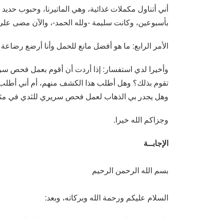
أني أتناول مكملات غذائية، وهي الماتيرنا، وحبوب حدي
بأسبوعين، وكانت سليمة -ولله الحمد-، والآن مضى على ولادتي 4 أشهر كما ذكرت، فما
الأمر الرابع: ما هو أفضل مانع للحمل وأنا أرضع رضاع
وأخيرا لدي استفسار: إذا أردت أن أقوم بعمل فحص 
تقوم بذلك؟ وهل أطلب هذا الكشف منهم، أم أني أطلب
وهل يجدر بي الذهاب لعمل فحص سريري للثدي في مثل عمري 23 عاما؟ وهل يمكنني ذلك وأنا أرض
وجزاكم الله خيرا.
الإجابــة
بسم الله الرحمن الرحيم
السلام عليكم ورحمة الله وبركاته، وبعد: