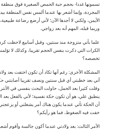
تسمونها غددا- بحجم حبة الحمص الصغيرة فوق منطقة الع
المجردة، وإنما أشعر بها عندما ألمس نفس المنطقة بيد
الأيمن، ولكني لا أجدها الآن؛ لأني أرضع رضاعة طبيعية،
وربما قبله، المهم أنه بعد زواجي.
علما بأني متزوجة منذ سنتين، وقبل أسابيع لاحظت كرة
الكرات التي ذكرت بنفس الحجم تقريبا، وكذلك لا تؤلمني
تخصصه؟
المشكلة الأخرى: رغم أنها تكاد أن تكون اختفت بعد ولاد
أني بعد خطبتي أي قبل سنتين ونصف تقريبا أصابتني 
وقلت كثيرا بعد الحمل، حاولت البحث بنفسي في الأنتر
ينطبق علي، هو أن تكون حكة نفسية؛ لأني بالفعل بعد 
أن الحكة تأتي عندما يكون هناك أمر يشغلني أو يزعجني
خفت فيه الضغوط، فما هو رأيكم؟
الأمر الثالث: بعد ولادتي عندما أكون جالسة وأقوم أشعر