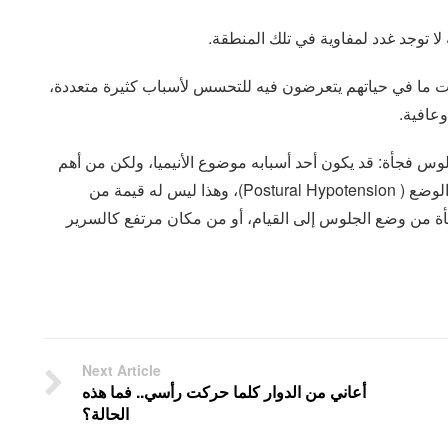
 لا توجد غدد لمفاوية في تلك المنطقة.
ت ما في حياتهم يتعرضون فيه للتحسس لأسباب كثيرة متعددة،
وعافية.
س فجأة: قد يكون أحد أسبابه موضوع الأنيميا، ولكن من أهم
أسبابه هو ما يسمى انخفاض الضغط الفجائي عند تغيير الوضع ( Postural Hypotension)، وهذا ليس له قيمة من
فجأة من وضع الجلوس إلى القيام، أو من مكان مرتفع كالسرير
Next Article
أعاني من الدوار كلما حركت رأسي.. فما هذه
الحالة؟