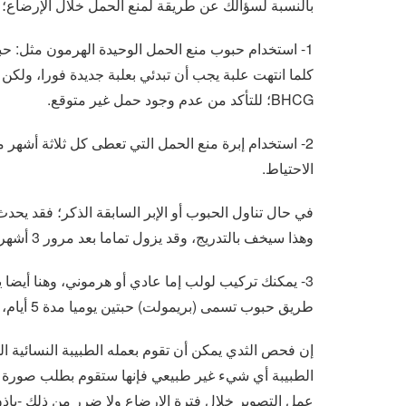
بالنسبة لسؤالك عن طريقة لمنع الحمل خلال الإرضاع؛ 
1- استخدام حبوب منع الحمل الوحيدة الهرمون مثل: 
كلما انتهت علبة يجب أن تبدئي بعلبة جديدة فورا، ولكن
BHCG؛ للتأكد من عدم وجود حمل غير متوقع.
2- استخدام إبرة منع الحمل التي تعطى كل ثلاثة أشهر
الاحتياط.
في حال تناول الحبوب أو الإبر السابقة الذكر؛ فقد ي
وهذا سيخف بالتدريج، وقد يزول تماما بعد مرور 3 أشهر من بدء الاستخدام، فيجب التحلي بالصبر.
3- يمكنك تركيب لولب إما عادي أو هرموني، وهنا أيضا
طريق حبوب تسمى (بريمولت) حبتين يوميا مدة 5 أيام، بعدها يمكن تركيب اللولب في خامس يوم من الدورة.
الطبيبة أي شيء غير طبيعي فإنها ستقوم بطلب صورة للثد
عمل التصوير خلال فترة الإرضاع ولا ضرر من ذلك -بإذن 