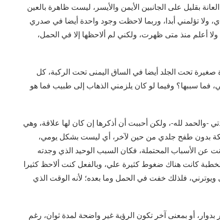
انة بقليل على الجانبين الأيمن والأيسر، ليست ظاهرة بالعين
ي، ولا تؤلمني أبدا، وربما لاحظت وجود واحدة أيضا في صدري
 ولا أعلم منذ متى ظهرت، ولكني لم ألاحظها إلا في الحمل،
 صغيرة تحت الجلد أيضا في الساق اليمنى تحت الركبة، كل
، فما سببها؟ وفيما لو كان يلزمني الذهاب إلى طبيب فما هو
تي -والحمد لله-، ولكن أحببت أن أذكرها إن كان لها علاقة، وهي
حكة بدون طفح جلدي من حين لآخر، أي ليست بشكل يومي،
نت عن الأسباب المحتملة، فكان السبب الوحيد الذي وجدته
الخطبة كانت هناك ضغوط كثيرة علي، وبالفعل كنت ألاحظ كثيرا
 ويوترني، فلذلك خفت في الحمل وما بعده؛ لأنه الوقت الذي
 بدوار، أو بمعنى آخر تكون الرؤية غير واضحة لمدة ثوانٍ، رغم