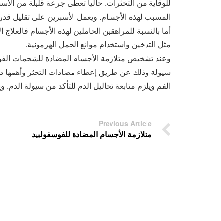
للوقاية من التخثرات. حالياً تعطى جرعة قليلة من الأس
المسبب لهذه الأجسام. ويعمل الأسبرين على تقليل قدرة ا
أما بالنسبة للمراهقين الحاملين لهذه الأجسام فالعلاج
مثل التدخين واستخدام موانع الحمل الهرمونية.
وعند تشخيص متلازمة الأجسام المضادة للشحمات الفوسفو
سيولة وذلك عن طريق إعطاء مضادات التخثر وأهمها دواء
الفم ويلزم متابعة تحاليل الدم للتأكد من سيولة الدم.
Previous Article
متلازمة الأجسام المضادة للفوسفولبيد