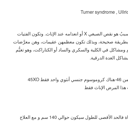
Turner syndrome , Ullr
متلازمةُ تيرنر هي اضطرابٌ يؤثِّر في تطوُّر الفتيات؛ والسببُ هو نقص الصبغي X أو انعدامه عند الإناث. وتكون الفتيات
ن بطريقة صحيحة، وبذلك تكون معظمهن عقيمات، وهن معرَّضات
مشاكل في الكلية والسكري والساد أو الكتاراكت، وهو تغيُّم
اكل الغدة الدرقية.
– تكون الأنثى المصابة قصيرة القامة و إذا لم تعالج الفتاة فالحد الأقصى للطول سيكون حوالي 140 سم و مع العلاج