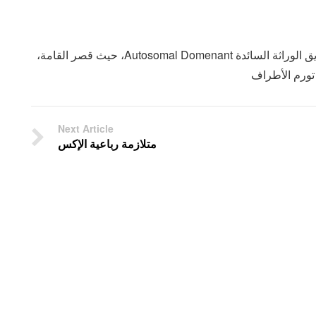
متلازمة نونان Nonan Syndrome، وتلك تنتقل عن طريق الوراثة السائدة Autosomal Domenant، حيث قصر القامة،
تورم الأطراف
Next Article
متلازمة رباعية الإكس