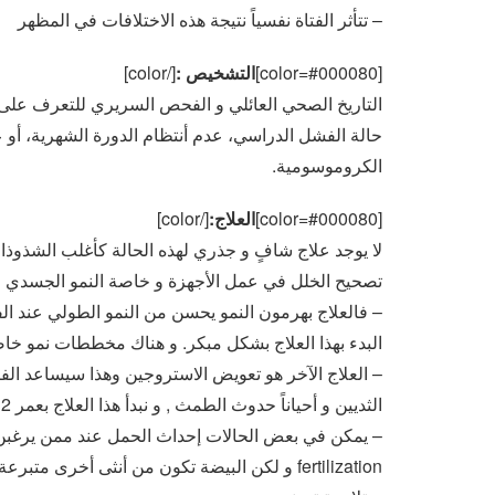
– تتأثر الفتاة نفسياً نتيجة هذه الاختلافات في المظهر
[color=#000080]
التشخيص :
[/color]
التاريخ الصحي العائلي و الفحص السريري للتعرف على 
حالة الفشل الدراسي، عدم أنتظام الدورة الشهرية، أ
الكروموسومية.
[color=#000080]
العلاج:
[/color]
لا يوجد علاج شافٍ و جذري لهذه الحالة كأغلب الشذوذا
تصحيح الخلل في عمل الأجهزة و خاصة النمو الجسدي و
– فالعلاج بهرمون النمو يحسن من النمو الطولي عند الفت
البدء بهذا العلاج بشكل مبكر. و هناك مخططات نمو خا
– العلاج الآخر هو تعويض الاستروجين وهذا سيساعد الف
الثديين و أحياناً حدوث الطمث , و نبدأ هذا العلاج بعمر 12 إلى 13 سنة عادةً.
fertilization و لكن البيضة تكون من أنثى أخرى