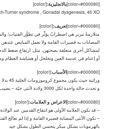
[color=#000080]
بالانجليزية:
[/color]
ich-Turner syndrome , Gonadal dysgenesis, 45 XO
[color=#000080]
تعريف:
[/color]
المصابات به قصيرات القامة ولا تعمل المبايض عنده
لمشاكل أخرى متعلقة بصحتهن، مثل: ارتفاع ضغط الدم و
أو إعتام في عدسة العين وتخلخل أو هشاشة العظام ومش
[color=#000080]
الأسباب:
[/color]
وراثية حيث يكون مجموع كروموزومات الخلية 45 بدلا من 46-هناك كروموسوم جنسي أنثوي واحد فقط 45XO
و تحدث حالة واحدة لكل 3000 ولادة لأنثى حيّة – يصيب هذا المرض الإناث فقط
[color=#000080]
الاعراض و العلامات:
[/color]
– قد تكون العلامة الأولى هو انتفاخ القدمين عند الولادة
بالهرمونات بشكل مبكر يتحسن الطول بشكل جيد