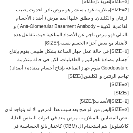
[SIZE=2]تعريف:[/SIZE]
[SIZE=2]متلازمة غود باستشر هو مرض نادر الحدوث يصيب
الرئتان و الكليتان. و يطلق عليها اسم مرض ( أضداد الأجسام
القاعدية الكبية – Anti-Glomerular Basement Antibody ) و
بالتالي فهو مرض ناجم عن الأضداد المناعية حيث تتفاعل هذه
الأضداد مع بعض أجزاء الجسم نفسه.[/SIZE]
[SIZE=2] في حالة عمل جهاز المناعة بشكل طبيعي يقوم بإنتاج
أجسام مضادة للجراثيم و الطفيليات، لكن في حالة متلازمة
Goodpasture يقوم جهاز المناعة بإنتاج أجسام مضادة ( أضداد )
تهاجم الرئتين و الكليتين.[/SIZE]
[SIZE=2]
[/SIZE]
[SIZE=2]الأسباب:[/SIZE]
[SIZE=2]ليس من الواضح بعد سبب هذا المرض, الا انه يتواجد لدى
بعض المصابين بالمتلازمة، مرض معد في قنوات التنفس العليا،
كالانفلونزا. يتم استخدام ال (GBM) كاختبار بالغ الحساسية في