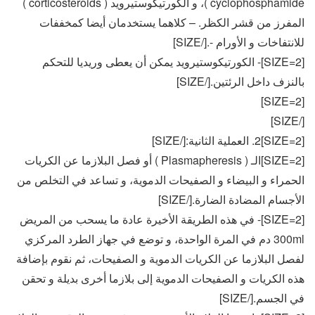
cyclophosphamide )، و الكورتيكوستيرويد ( corticosteroids )
المفرز من قشر الكظر. – كلاهما يستخدمان أيضا كمخففات
للانتفاخات و الأورام -.[/SIZE]
[SIZE=2]- الكورتيكوستيرويد يمكن أن يعطى وريديا للتحكم
بالنزف داخل الرئتين.[/SIZE]
[SIZE=2]
[/SIZE]
[SIZE=2]2. العملية الثانية:[/SIZE]
[SIZE=2]الـ ( Plasmapheresis ) أو فصل البلازما عن الكريات
الحمراء و البيضاء و الصفيحات الدموية، و تساعد في التخلص من
الأجسام المضادة الضارة.[/SIZE]
[SIZE=2]- في هذه الطريقة الأخيرة عادة ما يسحب من المريض
300ml دم في المرة الواحدة، و توضع في جهاز الطرد المركزي
لفصل البلازما عن الكريات الدموية و الصفيحات، ثم نقوم بإضافة
هذه الكريات و الصفيحات الدموية إلى بلازما أخرى بديلة و تحقن
في الجسم.[/SIZE]