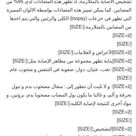
تشخيص الاصابة بالمتلازمة، اذ تظهر هذه المضادات لدى 95% من
المصابين. كما يمكن تمييز هذه المضادات بواسطة الالوان المميزة
التي تظهر في خزعات (biopsy) الكلى والرئتين والتي يتم اخذها
من المصابين بالمتلازمة.[/SIZE]
[SIZE=2]
[/SIZE]
[SIZE=2]الأعراض و العلامات:[/SIZE]
[SIZE=2]بداية تظهر مجموعة من مظاهر الإصابة مثل:[/SIZE]
[SIZE=2]- تعب، عثيان، دوار، صعوبة في التنفس و شحوب عام.
[/SIZE]
[SIZE=2]- و لا تلبث أن تتطور إلى : سعال مصحوب بدم و تبول
بحرقة و ألم، و غالبا ما يكون بول المصاب مصحوبا بدم، بروتين، و
مواد أخرى كنتيجة لإصابة الكلية.[/SIZE]
[SIZE=2]
[/SIZE]
[SIZE=2]التشخيص:[/SIZE]