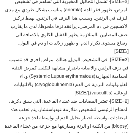
[SIZE=2]- تشمل التحاليل المخبرية التي تساهم في تشخيص
المرض، ظهور فقر للدم (anemia) يتناسب بشكل طردي مع مدى
النزف في الرئتين. وبسبب هذا النزف في الرئتين, يهبط تركيز
الاكسجين في دم المرضى، يرافقه نزفا ملحوظا. لدى ما يقارب
نصف المصابين بالمتلازمة يظهر الفشل الكلوي بالاضافة الى
ارتفاع مستوى تكرار الدم او ظهور زلاليات او دم في البول.
[/SIZE]
[SIZE=2]- في التشخيص البديل, هنالك امراض اخرى قد تتسبب
في نزف الرئتين والاصابة باضرار مشابهة للكلى. كمرض الذئبة
الحمامية الجهازية(Systemic Lupus erythematous) وداء
الغلوبولينات البردية في الدم (cryoglobulinemia) والالتهابات
الوعائية (vasculitis).[/SIZE]
[SIZE=2]- تعتبر المضادات ضد غشاء القاعدة، التي سبق ذكرها،
المفتاح الرئيسي لتشخيص متلازمة غودباستشار. يتم تعقب هذه
المضادات بواسطة اختبار تحليل الدم او بواسطة اخذ خزعة
(biopsy) من الكلية او الرئة ومقارنتها مع خزعة من غشاء القاعدة