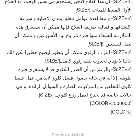
[SIZE=2]- إن هذا العلاج الأخير يستخدم في نفس الوقت مع العلاج
الأول المثبط للمناعة.[/SIZE]
[SIZE=2]- و تبعا لعدة عوامل تتعلق بمدى الإصابة و سرعة
اكتشافها و فعالية طريقة العلاج فإنها ممكن أن تستغرق هذه
المتلازمة للشفاء منها فترة تتراوح بين الأسبوعين و ممكن أن
تصل للسنتين..![/SIZE]
[SIZE=2]- النزف الرئوي ممكن أن يتطور ليصبح خطيرا لكن ذلك
غالبا لا يؤدي لحدوث تلف رئوي كامل.[/SIZE]
[SIZE=2]- بالرغم من أن الضرر الكلوي قد لا يستغرق فترة
طويلة، إلا أنه في حالة حصول فشل كلوي لابد من عمل غسيل
كلوي للتخلص من المركبات الضارة و السوائل الزائدة، و في
حالات خاصة قد نحتاج لعمل زرع كلوي..![/SIZE]
[COLOR=#000000]
[/COLOR]
Previous Article