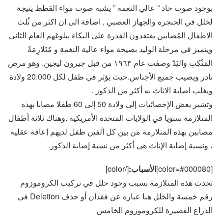
بوجود صوت حاد ” عالي النغمة ” يشبه صوت مواء القطط يتيجة
لخلل في الحنجره والجهاز العصبي , اضافة الى ان اكثر من ثُلث
الاطفال المُصابين يفتقدون القدرة على البكاء ببلوغهم العام الثاني
ويتميز في مرحلة الوليد بصيحة مواء عالية النغمة و مُتَلازِمَةُ
المَنْكِبِ واليَدّ وصفت عام ١٩٦٣ من قبل جيرون ليجين. وهو مرض
نادر ويصيب جميع الأجناس.حيث يؤثر في طفل لكل 20.000 ولادة
ويغلب اصابة الاناث به أكثر من الذكور .
وتشير بعض الإحصائيات إلى ولادة 50 إلى 60 طفلا مصابا بهذه
المتلازمة سنويا في الولايات المتحدة الأمريكية .وهناك ثلاثة أطفال
مصابين بهذه المتلازمة من بين كل ألفين طفل لديهم إعاقة عقلية
، ونسبة إصابة الإناث هي أكثر من نسبة إصابة الذكور.
[color=#000080]
الأسباب:
[/color]
تحدث هذه المتلازمة بسبب وجود خلل في تركيب الكروموزوم
رقم خمسة والخلل هنا عبارة عن فقدان أو حذف Deletion في
الذراع القصيرة للكروموزوم الخامس