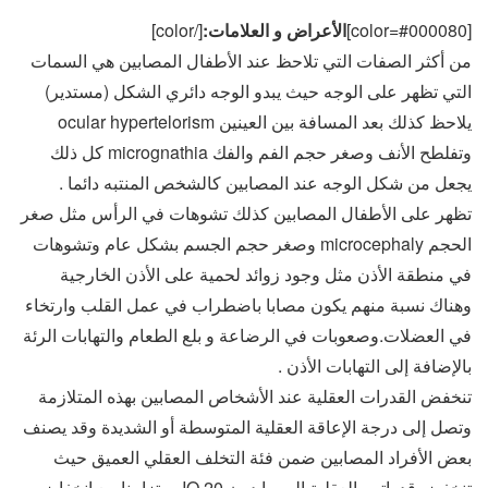
[color=#000080]
الأعراض و العلامات:
[/color]
من أكثر الصفات التي تلاحظ عند الأطفال المصابين هي السمات
التي تظهر على الوجه حيث يبدو الوجه دائري الشكل (مستدير)
يلاحظ كذلك بعد المسافة بين العينين ocular hypertelorism
وتفلطح الأنف وصغر حجم الفم والفك micrognathia كل ذلك
يجعل من شكل الوجه عند المصابين كالشخص المنتبه دائما .
تظهر على الأطفال المصابين كذلك تشوهات في الرأس مثل صغر
الحجم microcephaly وصغر حجم الجسم بشكل عام وتشوهات
في منطقة الأذن مثل وجود زوائد لحمية على الأذن الخارجية
وهناك نسبة منهم يكون مصابا باضطراب في عمل القلب وارتخاء
في العضلات.وصعوبات في الرضاعة و بلع الطعام والتهابات الرئة
بالإضافة إلى التهابات الأذن .
تنخفض القدرات العقلية عند الأشخاص المصابين بهذه المتلازمة
وتصل إلى درجة الإعاقة العقلية المتوسطة أو الشديدة وقد يصنف
بعض الأفراد المصابين ضمن فئة التخلف العقلي العميق حيث
تنخفض قدراتهم العقلية إلى ما دون 20 IQ . وتزامنا مع انخفاض