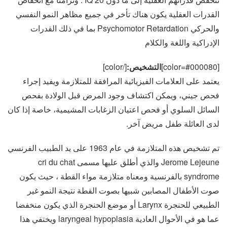
القدرات العقلية يكون هناك تأخر في جميع مظاهر النمو النفسي
والحركي Psychomotor Retardation بما في ذلك القدرات
الإدراكية واللغة والكلام
[color=#000080]
التشخيص:
[/color]
يعتمد على العلامات الفيزيائية المرافقة للمتلازمة ويفيد إجراء
فحص جيني، ويمكن اكتشاف وجود المرض قبل الولادة بفحص
السائل السلوي أو فحص اعتيان الزغابات المشيمية، خاصة إذا كان
لدى العائلة طفل مريض آخر.
تم تشخيص هذه المتلازمة في عام 1963 على يد الطبيب الفرنسي
Jerome Lejeune والذي أطلق عليها مسمى cri du chat
syndrome بالفرنسية ومعناه متلازمة مواء القطة ، حيث يكون
صوت الأطفال المصابين شبيها بصوت القطة نتيجة النمو غير
الطبيعي للحنجرة Larynx أو موضع الحنجرة الذي يكون منخفضا
عما هو في الأحوال العادية laryngeal hypoplasia ويختفي هذا