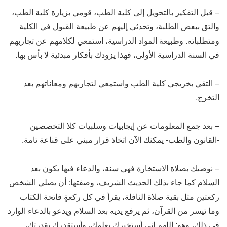
– قبل التفكير بالتحويل إلى كلية الطب، قومي بزيارة كلية الطب،
والتق ببعض الطلبة، وتحدثي إليهم عن طبيعة القبول في الكلية
ومتطلباته. وطبيعة المواد الدراسية، استمعي لكلامهم عن تجاربهم
في السنة الدراسية الأولى، فهذا يزودك بأفكار مبدئية لا بأس بها.
– التقي بخريجي كلية الطب واستمعي لتجاربهم ومعاناتهم بعد
التخرج.
– بعد جمع المعلومات عن إيجابيات وسلبيات كلا التخصصين
-القانون والطب- يمكنك الآن اتخاذ قرار مبني على قناعة تامة.
– نوصيك بصلاة الاستخارة فهي سنة، والدعاء فيها يكون بعد
السلام كما جاء بذلك الحديث الشريف، وصفتها: أن يصلي الشخص
ركعتين مثل بقية صلاة النافلة، يقرأ في كل ركعةٍ فاتحة الكتاب
وما تيسر من القرآن، ثم يرفع يديه بعد السلام ويدعو بالدعاء الوارد
في ذلك، وهو: اللهم إني أستخيرك بعلمك، وأستقدرك بقدرتك،