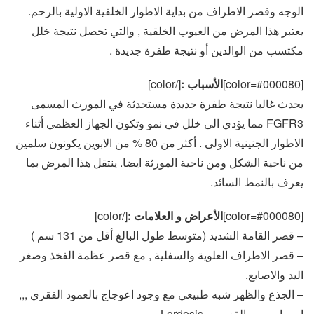
الوجه وقصر الاطراف من بداية الاطوار الخلقية الاولية بالرحم.
يعتبر هذا المرض من العيوب الخلقية , والتي تحصل نتيجة خلل
مكتسب من الوالدين أو نتيجة طفرة جديدة .
[color=#000080]
الأسباب :
[/color]
يحدث غالبا نتيجة طفرة جديدة مستحدثة في المورث المسمى
FGFR3 مما يؤدي الى خلل في نمو وتكون الجهاز العظمي أثناء
الاطوار الجنينية الاولى . أكثر من 80 % من الابوين يكونون سلمين
من ناحية الشكل ومن ناحية المورثة ايضا. ينتقل هذا المرض بما
يعرف بالنمط السائد.
[color=#000080]
الأعراض و العلامات :
[/color]
– قصر القامة الشديد (متوسط طول البالغ أقل من 131 سم )
– قصر الاطراف العلوية والسفلية , مع قصر عظمة الفخذ وصغر
اليد والاصابع.
– الجذع والظهر شبه طبيعي مع وجود اعوجاج بالعمود الفقري ,,,
او بما يسمى القعس ,,,Lordosis