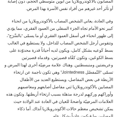
المصابون بالأكوندروبلازيا من أبوين متوسطّي الحجم، دون إصابة
أو تأثر أحد غيرهم من أفراد نفس الأسرة بهذا المرض.
وفي العادة، يعاني الشخص المصاب بالأكوندروبلازيا من انحناء
كبير نحو الأمام تجاه الجزء السفلي من العمود الفقري، مما يؤدي
إلى ظهور انحناء في أسفل العمود الفقري أو ما يسمّى “بالسَّرَج”،
وتتقوس أرجل الشخص المصاب للداخل، ولا يستطيع في الغالب
بسط كَوعيه بشكل كامل، ويكون لديه أحياناً قدرة محدوّدة على
بسط الكوعَين، وتكون كفّاه قصيرتين، وقدماه قصيرتين
وعريضتين ومنبسطتين. وهناك علامة مرضِيّة أخرى لهذا المرض و
تسمّى “التّمفصُل Jointedness” وهي تكون ناجمة عن ارتخاء
الأربطة في بعض المفاصل، ويستطيع العديد من الأطفال
المصابين بالأكوندروبلازيا ثني مفاصل أصابعهم ومعاصمهم
وأوراكهم وركبِهِم لدرجة مذهلة بسبب ارتخاء أربطتها. وتكون هذه
العلامات المرضِيّة واضحةً للعيان في العادة عند الولادة حيث
يمكن تشخيص معظم حالات الأكوندروبلازيا آنذاك. أما ذكاء
المصابين بها فيكون عادياً بشكل عام.