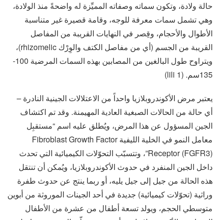
حالة ولادة، وتكون سماته وصفاته المميِّزة له واضحةً منذ الولادة،
وهي تشمل سمات معرفة للوجه، وقامة قصيرة غير متناسبة
الأطوال والأحجام، وقِصر في النهايات القريبة من المفاصل
القريبة من الجسم (أي من مفاصل الكتف والوِرْك rhizomelic)،
ويتراوح طول البالغين من المصابين بهذه السمات المرضية 100-
135سم. (lili 1)
يعتبر مرض الأكوندروبلازيا واحداً من الاعتلالات الجينية النادرة –
أي حالة من الحالات الصبغية العادية المهيمنة. وقد تم اكتشاف
الجين المسؤول عن هذا المرض، ويُطلق عليه اسم “مستقبِل
معامل النمو في الخلية الليفية Fibroblast Growth Factor
Receptor (FGFR3)”، وتتسبّب التحوّلات الكيميائية التي تحدث
داخل الجين المنفرد في حدوث الأكوندروبلازيا، ويُمكن أن تنتقل
هذه الحالة من جيل إلى جيل يليه، أو ربما ينتج عن حدوث طفرة
وراثية (تحوّلات كيميائية) جديدة في أحد الجينات الموروثة من أبوين
متوسطي الحجم، ويولد تسعة أطفال من عشرة من الأطفال