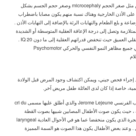
تظهر على الأطفال المصابين كذلك تشوهات في الرأس مثل صغر الحجم microcephaly وصغر حجم الجسم بشكل
على الأذن الخارجية وهناك نسبة منهم يكون مصابا باضطراب
و بلع الطعام والتهابات الرئة بالإضافة إلى التهابات الأذن .
متلازمة وتصل إلى درجة الإعاقة العقلية المتوسطة أو الشديدة
وقد يصنف بعض الأفراد المصابين ضمن فئة التخلف العقلي العميق حيث تنخفض قدراتهم العقلية إلى ما دون 20 IQ .
وتزامنا مع انخفاض القدرات العقلية يكون هناك تأخر في جميع مظاهر النمو النفسي والحركي Psychomotor
يفيد إجراء فحص جيني، ويمكن اكتشاف وجود المرض قبل الولادة
ية، خاصة إذا كان لدى العائلة طفل مريض آخر.
تم تشخيص هذه المتلازمة في عام 1963 على يد الطبيب الفرنسي Jerome Lejeune والذي أطلق عليها مسمى cri du
مواء القطة ، حيث يكون صوت الأطفال المصابين شبيها بصوت القطة
نتيجة النمو غير الطبيعي للحنجرة Larynx أو موضع الحنجرة الذي يكون منخفضا عما هو في الأحوال العادية laryngeal
 الطفل . وعند بعض الأطفال يكون هذا الصوت هو السمة المميزة