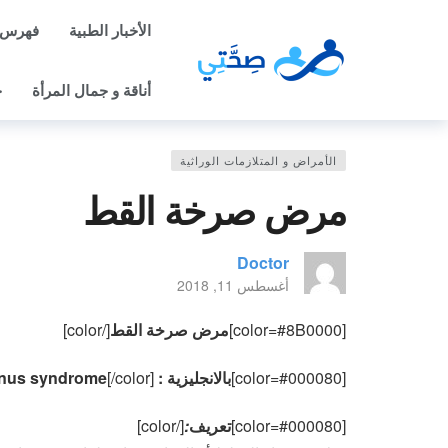
الأخبار الطبية
فهرس 
أناقة و جمال المرأة
ح
الأمراض و المتلازمات الوراثية
مرض صرخة القط
Doctor
أغسطس 11, 2018
[color=#8B0000]
مرض صرخة القط
[/color]
[color=#000080]
بالانجليزية : Cri du chat syndrome – 5p minus syndrome
[/color]
[color=#000080]
تعريف
:
[/color]