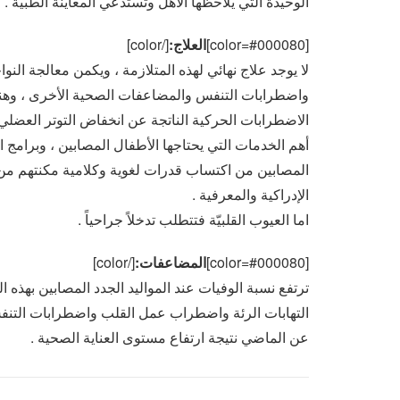
الوحيدة التي يلاحظها الأهل وتستدعي المعاينة الطبية .
[color=#000080]
العلاج:
[/color]
لا يوجد علاج نهائي لهذه المتلازمة ، ويكمن معالجة 
واضطرابات التنفس والمضاعفات الصحية الأخرى ، وهنا
أهم الخدمات التي يحتاجها الأطفال المصابين ، وبرامج ا
المصابين من اكتساب قدرات لغوية وكلامية مكنتهم من
الإدراكية والمعرفية .
اما العيوب القلبيّة فتتطلب تدخلاً جراحياً .
[color=#000080]
المضاعفات:
[/color]
التهابات الرئة واضطراب عمل القلب واضطرابات التنفس
عن الماضي نتيجة ارتفاع مستوى العناية الصحية .