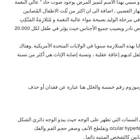
و سمي بهذا الاسم لتميز المرض بوجود صوت حاد ” عالي النغمة
ز العصبي , اضافة الى ان اكثر من ثُلث الاطفال المُصابين
مرحلة الوليد بصيحة مواء عالية النغمة و مُتَلازِمَةُ المَنْكِبِ
واليَدّ وصفت عام ١٩٦٣ من قبل جيرون ليجين. وهو مرض نادر ويصيب جميع الأجناس.حيث يؤثر في طفل لكل 20.000
ئيات إلى ولادة 50 إلى 60 طفلا مصابا بهذه المتلازمة سنويا في الولايات المتحدة الأمريكية .وهناك
فل لديهم إعاقة عقلية ، ونسبة إصابة الإناث هي أكثر من نسبة
موزوم رقم خمسة والخلل هنا عبارة عن فقدان أو حذف
 السمات التي تظهر على الوجه حيث يبدو الوجه دائري الشكل
(مستدير) يلاحظ كذلك بعد المسافة بين العينين ocular hypertelorism وتفلطح الأنف وصغر حجم الفم والفك