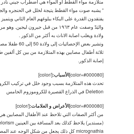
متلازمة مواء القطط أو المواء هي اضطراب جيني نادر 
” يشبه صوت مواء القطط يتيجة لخلل في الحنجره والجها
يفتقدون القدرة على البكاء ببلوغهم العام الثاني ويتميز في 
ولادة ويغلب اصابة الاناث به أكثر من الذكور .
وتشير بعض الإحصا
ثلاثة أطفال مصابين بهذه المتلازمة من بين كل ألفين ط
إصابة الذكور.
[color=#000080]
الأسباب:
[/color]
تحدث هذه المتلازمة بسبب وجود خلل في تركيب الكرو
Deletion في الذراع القصيرة للكروموزوم الخامس
[color=#000080]
الأعراض و العلامات:
[/color]
من أكثر الصفات التي تلاحظ عند الأطفال المصابين هي
micrognathia كل ذلك يجعل من شكل الوجه عند المصابين كالشخص المنتبه دائما .