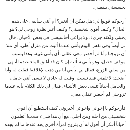
يحسسني بنقصي.
أرجوكم قولوا لي: هل يمكن أن أتغير؟ أم أنني سأبقى على هذه
الحال؟ وكيف أقوي شخصيتي؟ وكيف أغير نظرة زوجي لي؟ هو
يحبني ولكنه جريء، ولا يراعي أحاسيسي في بعض الأحيان، قال
لي أيضاً وفي نفس اليوم بأنني عندما أتيت من منزل أهلي، أي منذ
أن تزوجنا وأنا لم أحضر معي عقلي، أي بأنني غبية، وهذا بسبب
موقف حصل، وهو بأنني سألته إن كان قد أغلق الماء عندما أنتهى
من سقي الزرع، فقال لي: بأنني أنا من ذهب لإغلاقه! فقلت له وأنا
أضحك: لا تلمني فقد نسيت! وقلت له عادي لا تنسى أنني حامل،
والحامل أحياناً تنسى بعض الأشياء، فقال لي ذلك الكلام بأنه عندما
تزوجني لم أحضر عقلي معي.
فأرجوكم يا إخواني وأخواتي أخبروني كيف أستطيع أن أقوي
شخصيتي من أجله ومن أجلي، مع أن هذا شيء صعب! أتعلمون
أحياناً أفكر أن أقول له أن يتزوج امرأة أخرى يجد عندها ما لم يجده