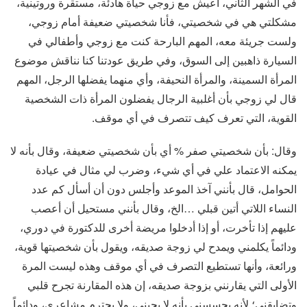
في الشهر الثاني، أعيش مع زوجي حياة هادئة، مستقرة وروتينية،
مشكلتي هي في شخصيتي، فأنا شخصيتي ضعيفة أمام زوجي،
ولست جريئة معه، المهم البارحة كنت مع زوجي وأطفالي في
السيارة ذاهبين إلى السوق، وفي طريق عودتنا كنا نناقش موضوع
المرأة السمينة، والمرأة النحيفة، وأي منهما يفضلها الرجل، المهم
قال لي زوجي بأن أغلبية الرجال يفضلون المرأة ذات الشخصية
القوية، التي تعرف كيف تتصرف في أي موقف.
وقال: بأن شخصيتي صفر % أي بأن شخصيتي ضعيفة، وقال بأنه لا
يمكنه الاعتماد علي في أي شيء، وضرب لي مثال في عيادة
الحوامل، قال بأنني آخذ الموعد وأجلس دون أن أسأل كم عدد
النساء اللاتي أتين قبلي …الخ، وقال بأنني مستحيل أن أعصب
عليهم إذا تأخرت، أو إذا أدخلوا مريضة أخرى للدكتورة في دوري،
ودائماً يكلمني ويمدح لي زوجة صديقه، ويقول بأن شخصيتها قوية،
ورائعة، وأنها تستطيع التصرف في أي موقف وهذه ليست المرة
الأولى التي يقارنني بزوجة صديقه، إن هذه المقارنة تجرح قلبي
وتضايقني؛ لأنه يحسسني بأنه لا يحبني، ولا يحترم مشاعري، ودائماً