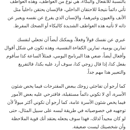
بالنسبة للانفعال والبكاء، هي نوع من العواطف، وهذه العواطف
تأتي دائماً نتيجةً للاحتقان الداخلي، فالإنسان يحتقن داخلياً مثل
الأنف والعيون وغيرهما، والإنسان الذي يفرغ عن نفسه ويعبر عن
ذاته لا تأتيه هذه العواطف الشديدة كالبكاء أو الضحك المفرط.
عبري عن نفسك قولاً وفعلاً، ويمكنك أيضاً أن تجعلي لنفسك
تمارين يومية، تمارين الكفاءة النفسية، وهذه تكون في شكل أقوال
وأفعال أيضاً، ضعي هذا البرنامج اليومي، فمثلاً الساعة كذا سأقوم
بفعل كذا، إذا قال زوجي كذا، سوف أرد عليه بكذا، فالتفريغ
والتعبير هذا مهم جداً.
كما أرجو أن تفاجئي زوجك ببعض المقترحات فيما يخص شئون
الأسرة، أي لا تكوني دائماً مستقبلة، فاقترحي عليه بعض الأمور
فيما يخص شئون الأسرة عامة، كما أرجو أن تكوني أكثر ميولاً لأن
توجهيه في خصوصياته في طريقة لبسه على سبيل المثال، حتى
لو كان مجيداً لذلك، فهذا سوف يجعله يعتقد أنك قوية الملاحظة
وأن شخصيتك ليست ضعيفة.