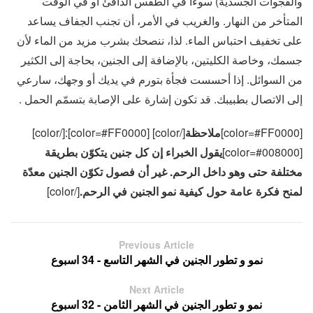
والفجوات الجسدية) سوءاً في الطقس الدافئ أو في الوقت
المتأخر من النهار. والغريب في الأمر، أن تجنب الجفاف يساعد
على تخفيف احتباس الماء. لذا، ننصحك بشرب مزيد من الماء لأن
جسمك، وخاصة الكليتين، بالإضافة إلى الجنين، بحاجة إلى الكثير
من السوائل. إذا أحسست فجأة بتورم في يديك أو وجهك، سارعي
إلى الاتصال بطبيبك. قد تكون إشارة على الإصابة بتسمّم الحمل .
[color=#FF0000]
ملاحظة
[/color] [color=#FF0000]:[/color]
[color=#008000]
يقول الخبراء إن كل جنين يتكوّن بطريقة
مختلفة حتى وهو داخل الرحم. غير أن فصول تكوّن الجنين معدّة
لمنح فكرة عامة حول كيفية نمو الجنين في الرحم.
[/color]
Previous Article
نمو و تطور الجنين في الشهر التاسع - 34 اسبوع
Next Article
نمو و تطور الجنين في الشهر الثامن - 32 اسبوع