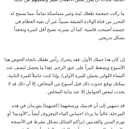
ما زالت جمجمة طفلك لينة وغير متماسكة تماماً، مما يسمح له
التحرر من قناة الولادة الضيقة نسبياً. غير أن بقية العظام في
جسمه أصبحت قاسية. كما أن بشرته تصبح أقل حُمرة وتجعداً
بشكل تدريجي.
إن كان هذا حملك الأول، فقد يتحرك رأس طفلك باتجاه الحوض هذا
الأسبوع ويضغط كثيراً على عنق الرحم. (هذا ما يحصل لنصف عدد
النساء اللواتي يحملن للمرة الأولى). وإذا كنت حاملاً للمرة الثانية،
يمكنك توقع حدوث ذلك قبل أسبوع من المخاض، إلا أن ذلك قد لا
يحدث لبعض الحوامل إلا عند بداية المخاض .
قد تنتبهين إلى أن قدميك ورسغيهما (كعبيهما) يتورمان في هذه
المرحلة. غالباً ما يزداد احتباس الماء المعروف أيضاً بـ”الأوديما” أو
تورم اليدين والقدمين (تراكم السائل بشكل مفرط في الأنسجة