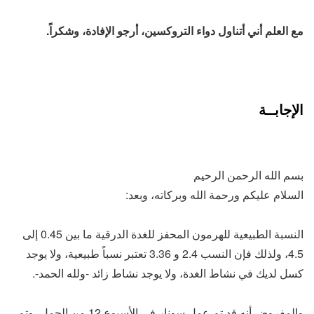
مع العلم أني أتناول دواء التروكسين، أرجو الإفادة، وشكراً.
الإجابــة
بسم الله الرحمن الرحيم
السلام عليكم ورحمة الله وبركاته، وبعد:
النسبة الطبيعية للهرمون المحفز للغدة الدرقية ما بين 0.45 إلى
4.5، ولذلك فإن النسب 2.4 و 3.36 تعتبر نسباً طبيعية، ولا يوجد
كسل لديك في نشاط الغدة، ولا يوجد نشاط زائد -ولله الحمد-.
والمفروض أنه قد تم عمل سونار في الأسبوع 12 من الحمل، وتم