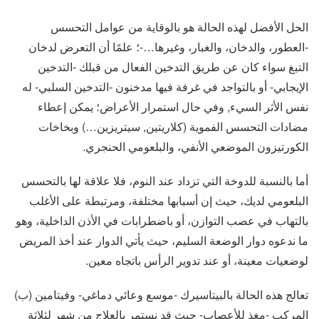
الحل الأفضل لهذه الحالة هو بالوقاية من عوامل التحسس
-العطور، والدخان، والغبار، وغيرها…-؛ علمًا أن التعرض لدخان
التبغ سواء كان عن طريق التدخين الفعال من قبلك -التدخين
الإيجابي- أو بالتواجد في غرفة فيها مدخنون -التدخين السلبي- له
نفس الأثر السيء, وفي حال استمرار الأعراض؛ يمكن إعطاء
مضادات التحسس الفموية (كلاريتين, سيتريزين…) وبخاخات
الكورتيزون الموضعي الأنفي، والبلعومي الحنجري.
أما بالنسبة للدوخة التي تزداد عند النوم، فلا علاقة لها بالتحسس
البلعومي لديك، حيث إن أسبابها مختلفة، ومرتبطة على الأغلب
بالتهاب في عصب التوازن، أو باضطرابات في الأذن الداخلية، وهو
ما ندعوه دوار الوضعة السليم، حيث يأتي الدوار عند أخذ المريض
لوضعيات معينة، أو عند تدوير الرأس باتجاه معين.
تعالج هذه الحالة بالبيتاسيرك -موسع وعائي دماغي- وفيتامين (ب)
المركب -مغذٍ للأعصاب- حيث قد نستمر بالعلاج من شهر لثلاثة