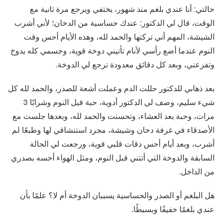
حالتي: أنا عندي بلغم منذ شهور، يختفي ويرجع مرة ثانية مع
الوقت، قال لي الدكتور: عندك حساسية من الدخان؛ لأني أشرب
الشيشة، المهم أني تركتها والحمد لله، وهذه الأيام أحس وقت
النوم عندما أضع رأسي لأنام تأتيني دوخة قوية، وجسمي كله يدوخ
وتفزعني، وبعد كل دقائق معدودة ترجع لي الدوخة.
بعد ذهابي للدكتور حللت الدم وعملت أشعة للصدر، والحمد لله كل
شيء سليم، وصف لي الدكتور أدوية، حبة قبل النوم وشرابًا 3
مرات، وحبة بعد العشاء، وتحسنت والحمد لله، وبعدها جلست مع
الأصدقاء في غرفة دخان وشيشة، مجرد استنشاقي لها وطبعًا لم
أشرب، وبعد أيام أحس دقات قلبي قوية، ورجعت لي الحالة
السابقة والدوخة التي أتتني قبل النوم، ومثل الهواء أحسه بصدري
من الداخل.
هل البلغم أو الصدر والحساسية يسببان الدوخة أم لا؟ علمًا بأن
عندي بلغمًا خفيفًا وبسيطًا.