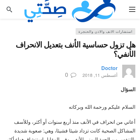
استشارات الانف والاذن والحنجرة
هل تزول حساسية الأنف بتعديل الانحراف
الأنفي؟
Doctor
0
أغسطس 11, 2018
السؤال
السلام عليكم ورحمة الله وبركاته
أعاني من انحراف في الأنف منذ أربع سنوات أو أكثر، وللأسف
المشاكل الصحية كانت تزداد شيئا فشيئا، وهي: صعوبة شديدة
بالتنفس من الجهة اليمنى للأنف، وفي المقابل استنشاق هواء أكثر