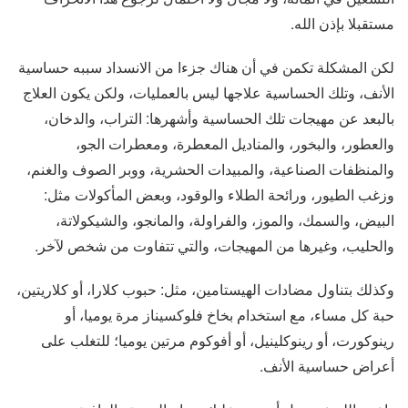
مستقبلا بإذن الله.
لكن المشكلة تكمن في أن هناك جزءا من الانسداد سببه حساسية
الأنف، وتلك الحساسية علاجها ليس بالعمليات، ولكن يكون العلاج
بالبعد عن مهيجات تلك الحساسية وأشهرها: التراب، والدخان،
والعطور، والبخور، والمناديل المعطرة، ومعطرات الجو،
والمنظفات الصناعية، والمبيدات الحشرية، ووبر الصوف والغنم،
وزغب الطيور، ورائحة الطلاء والوقود، وبعض المأكولات مثل:
البيض، والسمك، والموز، والفراولة، والمانجو، والشيكولاتة،
والحليب، وغيرها من المهيجات، والتي تتفاوت من شخص لآخر.
وكذلك بتناول مضادات الهيستامين، مثل: حبوب كلارا، أو كلاريتين،
حبة كل مساء، مع استخدام بخاخ فلوكسيناز مرة يوميا، أو
رينوكورت، أو رينوكلينيل، أو أفوكوم مرتين يوميا؛ للتغلب على
أعراض حساسية الأنف.