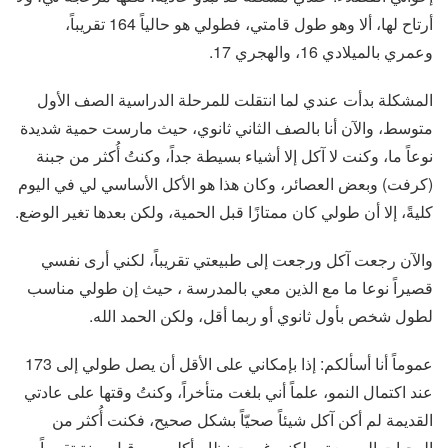
أرتاح لها، ألا وهو طول قامتي، فطولي هو حالياً 164 تقريباً،
وعمري بالميلادي 16، والهجري 17.
المشكلة بدأت عندي لما انتقلت للمرحلة الدراسية الصف الأول
متوسط، والآن أنا بالصف الثاني ثانوي، حيث مارست حمية شديدة
نوعاً ما، وكنت لا آكل إلا أشياء بسيطة جداً، وكنتُ أُكثر من جبنة
(كرفت) وبعض العصائر، وكان هذا هو الأكل الأساسي لي في اليوم
كليةً، إلا أن طولي كان ممتازًا قبل الحمية، ولكن بعدها تغير الوضع.
والآن رجعت آكل ورجعت إلى طبيعتي تقريباً، لكني أرى نفسي
قصيراً نوعا ما مع الذين معي بالمدرسة ، حيث إن طولي مناسب
لطول شخص بأول ثانوي أو ربما أقل، ولكن الحمد الله.
عموماً أنا أسألكم: إذا بإمكاني على الأقل أن يصل طولي إلى 173
عند اكتمال النمو، علماً أني بلغت متأخراً، وكنتُ وقتها على عادتي
القديمة لم أكن آكل شيئاً صحيّاً بشكل صحيح، فكنت أُكثر من
الوجبات السريعة، ولكني غيرت نظام أكلي من قبل سنة تقريباً،