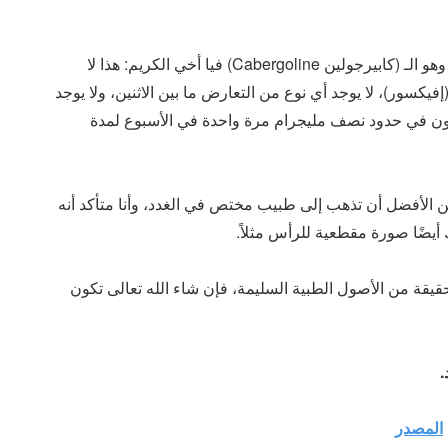
أمَّا بالنسبة لسؤالك حول عقار (دوستينكس Dostinex) وهو الـ (كابيرجولين Cabergoline) فيا أخي الكريم: هذا لا
 الـ (فينلافاكسين Venlafaxine) وهو الـ (إفيكسور)، لا يوجد أي نوع من التعارض ما بين الاثنين، ولا يوجد
ون في حدود نصف مليجرام مرة واحدة في الأسبوع لمدة
من الأفضل أن تذهب إلى طبيب مختص في الغدد، وأنا متأكد أنه
ضًا صورة مقطعية للرأس مثلاً.
حقيقة من الأصول الطبية السليمة، فإن شاء الله تعالى تكون
.
المصدر