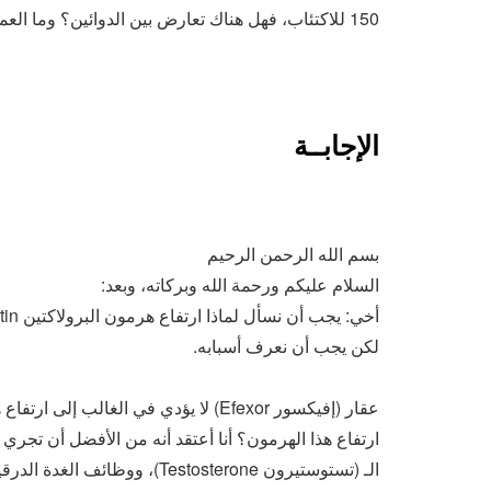
150 للاكتئاب، فهل هناك تعارض بين الدوائين؟ وما العمل في حال وجود تعارض؟
الإجابــة
بسم الله الرحمن الرحيم
السلام عليكم ورحمة الله وبركاته، وبعد:
لكن يجب أن نعرف أسبابه.
عقار (إفيكسور Efexor) لا يؤدي في الغا
ارتفاع هذا الهرمون؟ أنا أعتقد أنه من الأفضل أن تج
الـ (تستوستيرون Testosterone)