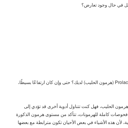
أخي: يجب أن نسأل لماذا ارتفاع هرمون البرولاكتين Prolactin (هرمون الحليب) لديك؟ حتى وإن كان ارتفاعًا بسيطًا،
لب إلى ارتفاع هرمون الحليب، فهل كنت تتناول أدوية أخرى قد تؤدي إلى
ري فحوصات كاملة للهرمونات، تتأكد من مستوى هرمون الذكورة
، ووظائف الغدة الدرقية، لأن هذه الأشياء في بعض الأحيان تكون مترابطة مع بعضها