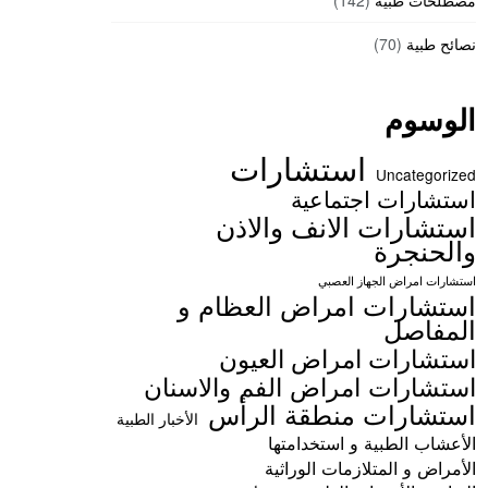
مصطلحات طبية
(142)
نصائح طبية
(70)
الوسوم
استشارات
Uncategorized
استشارات اجتماعية
استشارات الانف والاذن
والحنجرة
استشارات امراض الجهاز العصبي
استشارات امراض العظام و
المفاصل
استشارات امراض العيون
استشارات امراض الفم والاسنان
استشارات منطقة الرأس
الأخبار الطبية
الأعشاب الطبية و استخدامتها
الأمراض و المتلازمات الوراثية