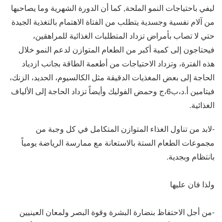
ليفي باحتياجات النمو الملحة, كما أن الدورة الشهرية وما يصاحبها
من آلام نفسية وجسدية يتطلب من الفتاة الاهتمام بالتغذية الجيدة
حتي لا تصاب بأمراض تزداد المتطلبات الغذائية للمراهقين،
فيحتاجون إلى كمية أكبر من الطعام المتوازن لدعم النمو خلال
هذه الفترة، وتزداد الاحتياجات من أطعمة الطاقة بجانب ازدياد
الحاجة إلى بعض المغذيات الدقيقة مثل الكالسيوم، الحديد، الزنك،
فيتامين أ.د،ب6،ج وحمض الفوليك وأيضاً تزداد الحاجة إلى الألياف
الغذائية.
-لابد من تناول الغذاء المتوازن المتكامل في كل وجبة من
مجموعات الطعام الستة بالاستعانة مع ممارسة الرياضة يومياً
بانتظام وبجدية.
ولذا فان عليها
-من أجل الاحتفاظ بنضارة البشرة وقوة البصر ولمعان العينيين