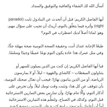
أسأل الله لك الشفاء والعافية والتوفيق والسداد.
أيها الفاضل الكريم: قبل أن أتحدث عن البنادول نايت (panadol
night) وأثره فيما يتعلّق بالنوم، أريدك أن تجيب على سؤال مهم،
وهو: لماذا أصلاً لديك اضطراب في النوم؟
طبعًا الإجابة عندك أنت، وحقيقة الصحة النومية صحة مهمّة جدًّا،
وفي مثل عمرك هذا عادة يكون النوم نومًا عميقًا وجيدًا وسلسًا.
فيا أيها الفاضل الكريم: إن كنت من الذين يميلون للسهر أو
يتناولون الميقظات – كالشاي والقهوة – ليلاً، أو لا يمارسون
الرياضة، أو من الذين ينامون نهارًا؛ فيجب أن تعدّل صحتك النومية،
بأن تتوقف عن كل هذا، وتثبت وقت نومك ليلاً، وأن تحرص على
أذكار النوم، وألَّا تنام نهارًا، وأن تمارس بعض التمارين الاسترخائية
قبل النوم، وكذلك في الصباح، ولتعلُّم هذه التمارين الاسترخائية
أودُّ أن أعلمك بأنه توجد برامج كثيرة على اليوتيوب توضح كيفية