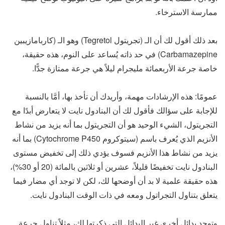
ممارسة الاسترخاء.
بعد ذلك أقول لك أن الـ (تجريتول Tegretol) وهو الـ (كاربامازيبين
Carbamazepine) في حد ذاته يُساعد على النوم، هذه حقيقة،
خاصة جرعة الأربعمائة مليجرام ليلاً هي جرعة ممتازة جدًّا.
عمومًا: هذه الإرشادات مهمة، وأريدك أن تأخذ بها، أمَّا بالنسبة
للإجابة على سؤالك فأقول لك أن البنادول نايت لا يتعارض أبدًا مع
التجريتول، الشيء الوحيد هو أن التجريتول بما أنه يزيد من نشاط
الأنزيم الذي يُعرف باسم (سيتوكروم Cytochrome P450) بما أنه
يزيد من نشاط هذا الأنزيم فسوف يؤدي ذلك إلى تخفيض مستوى
البنادول نايت تخفيضًا قليلاً، عشرين أو ثلاثين بالمائة (20 أو 30%)،
هذه حقيقة علمية لا بد أن أوضحها لك، لكن لا توجد أي مضار فيما
يتعلق بتناول التجراتول ومعه في ذات الوقت البنادول نايت.
وتوجد بدائل أخرى غير البدائل التي ذكرتها لك، مثلاً تناول جرعة