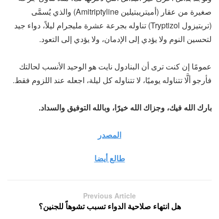
صغيرة من عقار (أميتريبتيلين Amitriptyline) والذي يُسمَّى
(تربتيزول Tryptizol) تناوله بجرعة عشرة مليجرام ليلاً، دواء جيد
لتحسين النوم ولا يؤدي إلى الإدمان، ولا يؤدي إلى التعود.
عمومًا إن كنت ترى أن البنادول نايت هو الوحيد الأنسب لحالتك
فأرجو ألَّا تتناوله يوميًا، لا تتناوله كل ليلة، اجعله عند اللزوم فقط.
بارك الله فيك، وجزاك الله خيرًا، وبالله التوفيق والسداد.
المصدر
طالع أيضا
Previous Article
هل انتهاء صلاحية الدواء تسبب تشوهاً للجنين؟