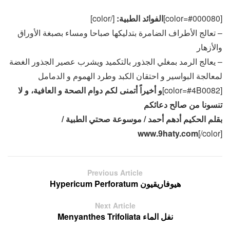
[color=#000080]
الفوائد الطبية:
[/color]
– تعالج الأطراف الضامرة بتدليكها صباحا ومساء بصبغة الأوراق
والأزهار
– يعالج الرمد بمغلي الجذور بالتكميد ويشرب عصير الجذور الغضة
لمعالجة البواسير و احتقان الكبد وطرد الهموم و الدمامل
[color=#4B0082]
و أخيراً أتمنى لكم دوام الصحة و العافية، و لا
تنسونا من صالح دعائكم
بقلم الحكيم أدهم أحمد / موسوعة صحتي الطبية /
www.9haty.com
[/color]
Previous Article
هيوفاريقيون Hypericum Perforatum
Next Article
نفل الماء Menyanthes Trifoliata