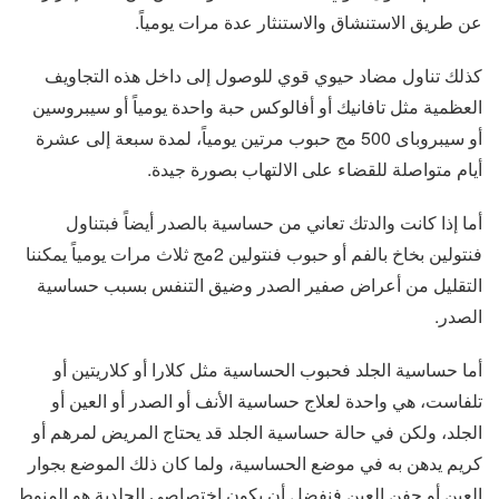
عن طريق الاستنشاق والاستنثار عدة مرات يومياً.
كذلك تناول مضاد حيوي قوي للوصول إلى داخل هذه التجاويف
العظمية مثل تافانيك أو أفالوكس حبة واحدة يومياً أو سيبروسين
أو سيبروباى 500 مج حبوب مرتين يومياً، لمدة سبعة إلى عشرة
أيام متواصلة للقضاء على الالتهاب بصورة جيدة.
أما إذا كانت والدتك تعاني من حساسية بالصدر أيضاً فبتناول
فنتولين بخاخ بالفم أو حبوب فنتولين 2مج ثلاث مرات يومياً يمكننا
التقليل من أعراض صفير الصدر وضيق التنفس بسبب حساسية
الصدر.
أما حساسية الجلد فحبوب الحساسية مثل كلارا أو كلاريتين أو
تلفاست، هي واحدة لعلاج حساسية الأنف أو الصدر أو العين أو
الجلد، ولكن في حالة حساسية الجلد قد يحتاج المريض لمرهم أو
كريم يدهن به في موضع الحساسية، ولما كان ذلك الموضع بجوار
العين أو جفن العين فنفضل أن يكون اختصاصي الجلدية هو المنوط