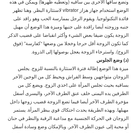
وتضع ساقها الأخرى بين ساقيه (وتعطيه ظهرها) ويمكن في هذه
الوضع استخدام جهاز هزاز vibrator لاستثارة البظر. وهنا تظهر
فائدة التكنولوجيا. ويقوم الرجل بممارسة الحب وهو راقد على
جنبه وزوجته أيضا راقدة على جنبها وميزة هذا الوضع أن مهبل
الزوجة يكون ضيقا بعض الشيء وأكثر انقباضا على قضيب الذكر
كما تكون الزوجة أقل حرجا وخجلا من وضعها “كفارسة” (فوق
الزوج). واسترخاء الزوجة يعجل بوصولها إلى الذروة.
(د) وضع الجلوس
ميزة هذا الوضع إطالة فترة الاستثارة بالنسبة للزوج. يجلس
الزوجان متواجهين وسط الفراش ويحيط كل من الوجين الآخر
بساقيه بحيث تجلس المرأة على tخذي الزوج. ويضع كل من
الطرفين يده اليمنى خلف عنق الطرف الآخر، واليسرى أسفل
مؤخرة الطرف الآخر أيضا فيما تضع الزوجة قضيب زوجها داخل
مهبلها. وبهذه الطريقة يحدث احتكاك قوي ببظر المرأة. يستمر
الزوجان في الحركة الجنسية مع مداعبة الرقبة والنظر في حنان
أو محبة إلى عيون الطرف الآخر. وبالإمكان وضع وسادة أسفل