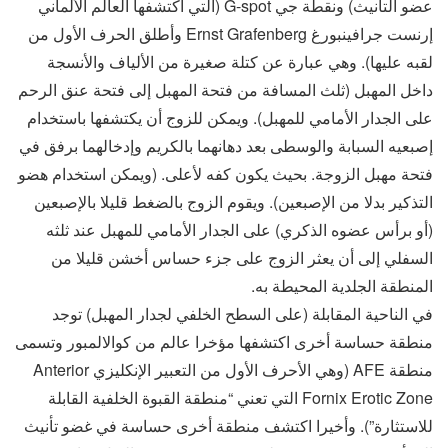
عضو التأنيث) ونقطة جي G-spot (التي اكتشفها العالم الألماني
إرنست جرافينبورغ Ernst Grafenberg وأطلق الحرف الأول من
لقبه عليها). وهي عبارة عن كتلة صغيرة من الألياف والأنسجة
داخل المهبل (ثلث المسافة من فتحة المهبل إلى فتحة عنق الرحم
على الجدار الأمامي للمهبل). ويمكن للزوج أن يكتشفها باستخدام
إصبعيه السبابة والوسطى بعد دهانهما بالكريم وإدخالهما برفق في
فتحة مهبل الزوجة. بحيث يكون كفه لأعلى. (ويمكن استخدام هضو
التذكير بدلا من الإصبعين). ويقوم الزوج بالضغط قليلا بالإصبعين
(أو برأس عضوه الذكري) على الجدار الأمامي للمهبل عند ثلثه
السفلي إلى أن يعثر الزوج على جزء حساس أخشن قليلا من
المنطقة الجلدية المحيطة به.
في الناحية المقابلة (على السطح الخلفي لجدار المهبل) توجد
منطقة حساسة أخرى اكتشفها مؤخرا عالم من كوالالمبور وتسمى
منطقة AFE (وهي الأحرف الأول من التعبير الإنكليزي Anterior
Fornix Erotic Zone التي تعني “منطقة القبوة الخلفية القابلة
للاستثارة”). وأخيرا اكتشف منطقة أخرى حساسة في غضو تأنيث