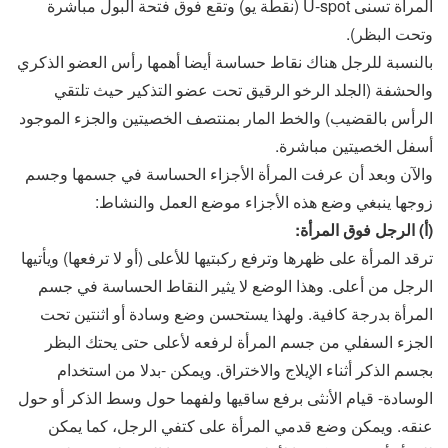
المرأة تسنى U-spot (نقطة يو) وتقع فوق فتحة البول مباشرة
وتحت البظر).
بالنسبة للرجل هناك نقاط حساسة أيضا أهمها رأس العضو الذكري
والحشفة (الجلد الرخو الرقيق تحت عضو التذكير حيث تلتقي
الرأس بالقضيب) والخط المار بمنتصف الخصيتين والجزء الموجود
أسفل الخصيتين مباشرة.
والآن وبعد أن عرفت المرأة الأجزاء الحساسة في جسمها وجسم
زوجها ينبغي وضع هذه الأجزاء موضع العمل والنشاط:
(أ) الرجل فوق المرأة:
ترقد المرأة على ظهرها وترفع ركبتيها للأعلى (أو لا ترفعها) ويأتيها
الرجل من أعلى. وهذا الوضع لا يثير النقاط الحساسة في جسم
المرأة بدرجة كافية. ولهذا يستحسن وضع وسادة أو اثنتين تحت
الجزء السفلي من جسم المرأة لرفعه لأعلى حتى يحتك البظر
بجسم الذكر أثناء الإيلاج والاختراق. ويمكن -بدلا من استخدام
الوسادة- قيام الأنثى برفع ساقيها ولفهما حول وسط الذكر أو حول
عنقه. ويمكن وضع قدمي المرأة على كتفي الرجل، كما يمكن