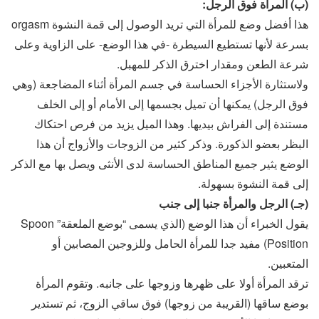
(ب) المرأة فوق الرجل:
هذا أفضل وضع للمرأة التي تريد الوصول إلى قمة النشوة orgasm
بسرعة لأنها تستطيع السيطرة -في هذا الوضع- على الزاوية وعلى
شرعة الطعن ومقدار اخترق الذكر للمهبل.
ولاستثارة الأجزاء الحساسة في جسم المرأة أثناء المضاجعة (وهي
فوق الرجل) يمكنها أن تميل بجسمها إلى الأمام أو إلى الخلف
مستندة إلى الفراش بيديها. وهذا الميل يزيد من فرص احتكاك
البظر بعضو الذكورة. وذكر كثير من الزوجات والأزواج أن هذا
الوضع يثير جميع المناطق الحساسة لدى الأنثى ويصل بها مع الذكر
إلى قمة النشوة بسهولة.
(جـ) الرجل والمرأة جنبا إلى جنب
يقول الخبراء أن هذا الوضع (الذي يسمى “بوضع الملعقة” Spoon
Position) مفيد جدا للمرأة الحامل وللزوجين المصابين أو
المتعبين.
ترقد المرأة أولا على ظهرها وزوجها على جانبه. وتقوم المرأة
بوضع ساقها (القريبة من زوجها) فوق ساقي الزوج، ثم تستدير