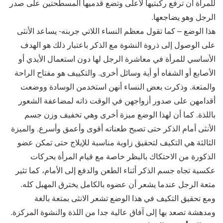
للمرأة أن ترفع ركبتيها لأعلى وتضع قدميها المسطحتين على صدر
الرجل وهو يضاجعها.
هذا الوضع – كما تقول معظم النساء اللاتي جربنه- يساعد الأنثى
على الوصول إلى ذروة النشوة مع الذكر باعتبار ذلك هو الهدف
الأساسي للمرأة في معاشرة الرجل لها دون استعمال الأيدي أو
الأصابع أو الشفاه أو أية وسائل أخرى. والتكييف هو مفتاح الراحة
والمتعة. وذكرت بعض النساء أنهن استخدمن الوسادة ووضعت
أقدامهن على صدور أزواجهن في الوقت ذاته لمضاعفة الشعور
باللذة. كما أن لهذا الوضع ميزة أخرى وهي تخفيف وزن جسم
الأنثى أمام الذكر حتى تصبح طعناته أقوى وأعمق وأسرع. والميزة
الثالثة هي التكيف لتحقيق زاوية مناسبة للإيلاج حتى تمكن عضو
الذكورة من الاحتكاك بالبظر خاصة مع قيام المرأة بحركات
عكسية تجاه جسم الذكر أثناء الطعن والدفع إلى الأمام، كما تثير
متعة الرجل عندما يشعر أن عضوه بالكامل يخترق المهبل كله.
ومع تحقيق التكيف في هذا الوضع تشعر الانثى بمتعة بالغة
ومدهشة تصعد بها إلى آفاق عالية جدا من اللذة والنشوة المركزة.