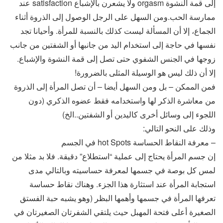
إلى قمة النشوة orgasm ولا يشعرن بالإشباع satisfaction عند
ممارسة الحب.ومن السهل على الرجل الوصول إلى الذروة أثناء
الجماع، إلا أن المسألة ليست كذلك بالنسبة للمرأة. وأحيانا تجد
نفسها في حاجة إلى استخدام اليد من جانبها أو الشفتين من جانب
زوجها في الجنس الشفوي حتى تصل إلى قمة النشوة والإشباع.
إلا أن ذلك ليس هو الوسيلة المثلى بالضرورة!
فمن الممكن – بل ومن السهل أيضا – أن تصل المرأة إلى الذروة
من معاشرة الذكر لها واستخدامه فقط عضوه الذكري (دون
اللجوء إلى وسائل أخرى كاليدين أو الشفتين..الخ)
وذلك على النحو التالي:
– معرفة النقاط الحساسة hot Spots في الجسم
إن جسم المرأة يحتاج إلى عملية “استطلاع” دقيقة. فلا بد مثلا من
لمس كل بوصة في جسمها لمعرفة حساسيته وبالتالي مدى
استجابة المرأة عند استثارة هذا الجزء. وهناك نقاط حساسة
تعرفها المرأة في جسمها وأهمها البظر (وهو يشبه حبة الفستق
الصغيرة أعلى فتحة المهبل حيث يلتقي الشفرتان الصغيرتان في