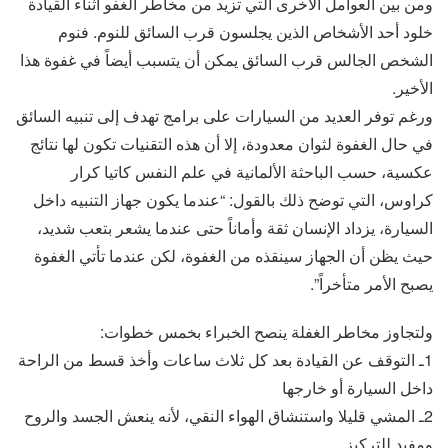
ومن بين العوامل الأخرى التي تزيد من مخاطر الغفو أثناء القيادة
خلود أحد الأشخاص الذين يجلسون قرب السائق للنوم. فنوم
الشخص الجالس قرب السائق يمكن أن يتسبب أيضاً في غفوة هذا
الأخير.
ورغم توفر العديد من السيارات على برامج تهدف إلى تنبيه السائق
في حال الغفوة لثوان معدودة، إلا أن هذه التقنيات تكون لها نتائج
عكسية، حسب الباحثة الألمانية في علم النفس كاتيا كرار
كراوس، التي توضح ذلك بالقول: “عندما يكون جهاز التنبيه داخل
السيارة، يزداد الإنسان ثقة وأماناً حتى عندما يشعر بتعب شديد،
حيث يظن أن الجهاز سينقذه من الغفوة، لكن عندما تأتي الغفوة
يصبح الأمر متأخراً”.
ولتجاوز مخاطر الغفلة ينصح الخبراء بخمس خطوات:
1ـ التوقف عن القيادة بعد كل ثلاث ساعات وأخذ قسط من الراحة
داخل السيارة أو خارجها
2ـ المشي قليلا واستنشاق الهواء النقي، لأنه ينعش الجسد والروح
ومفيد للتركيز