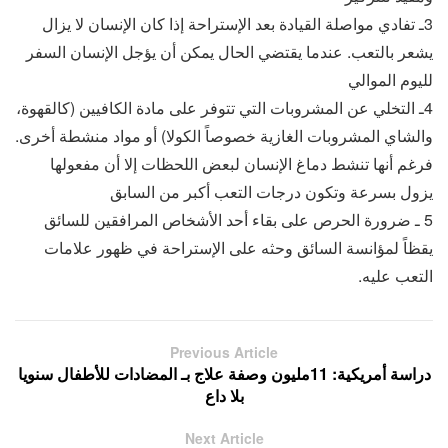
3ـ تفادي مواصلة القيادة بعد الإستراحة إذا كان الإنسان لا يزال
يشعر بالتعب. عندما يقتضي الحال يمكن أن يؤجل الإنسان السفر
لليوم الموالي
4ـ التخلي عن المشروبات التي تتوفر على مادة الكافيين (كالقهوة،
والشاي المشروبات الغازية خصوصاً الكولا) أو مواد منشطة أخرى.
فرغم أنها تنشط دماغ الإنسان لبعض اللحظات إلا أن مفعولها
يزول بسرعة وتكون درجات التعب أكبر من السابق
5 ـ ضرورة الحرص على بقاء أحد الأشخاص المرافقين للسائق
يقظاً لمؤانسة السائق وحثه على الإستراحة في ظهور علامات
التعب عليه.
Previous Article
دراسة أمريكية: 11مليون وصفة علاج بـ المضادات للأطفال سنويا
بلا داع
Next Article