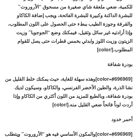
للكمية، ضعي ملعقة شاي صغيرة من مسحوق “الأروروت”
للبشرة الداكنة وكبيرة للبشرة الفاتحة، ويجب إضافة الكاكاو
والقرفة وجوزة الطيب ببطء حتى الحصول على اللون المطلوب،
وإذا أرادتيه غير سائل وثقيل، فيمكنك وضع “الجوجوبا” وزيت
الزيتون وزيت اللوز وابدئي بخمس قطرات حتى يصل للقوام
المطلوب.[/color]
بودرة شفافة
[color=#696969]وهذه سهلة للغاية، حيث يمكنك خلط القليل من
نشا الذرة، والطين الأخضر الفرنسي، والكاكاو، وسيكون لديك
بودرة شفافة، وبالطبع للمزيد من اللون أكثري من الكاكاو وإذا
أردت لوناً فاتحاً ضعي القليل منه.[/color]
أحمر خدود
[color=#696969]والمكون الأساسي فيه هو “الأروروت” ويتطلب