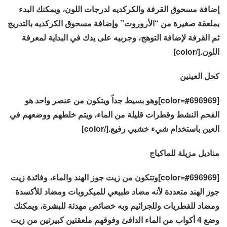
إضافة مسحوق القرفة والكركديه لدرجات اللون، ويمكنك البدء
بملعقة صغيرة من “الأروروت” وإضافة مسحوق الكركديه بالتدريج
ثم القرفة لإضافة التوهج، وجربيه على يدك في البداية لمعرفة
اللون.[/color]
كحل العينين
[color=#696969]وهو بسيط جداً ويتكون من عنصر واحد هو
الفحم النشط وقطرات قليلة من الماء، ويتم خلطهم ووضعهم في
العين باستخدام شيء خشبي رفيع.[/color]
مناديل مزيلة للماكياج
[color=#696969]وتتكون من زيت جوز الهند والماء، وفائدة زيت
جوز الهند متعددة لأنه مضاد طبيعي للميكروبات ومضاد للأكسدة
ومضاد للفطريات وللجراثيم وبه خصائص مهدئة للبشرة، ويمكنك
وضع 4 أكواب من الماء الدافئ وفوقهم ملعقتين كبيرتين من زيت