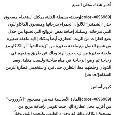
أحمر شفاه محلي الصنع
[color=#696969]وصفته بسيطة للغاية، يمكنك استخدام مسحوق
جذر “الشمندر” للألوان الحمراء بدرجاتها ومسحوق الكاكاو للون
البني بدرجاته، ويمكنك إضافة بعض الروائح التي تحبيها من خلال
بضع قطرات من الزيت العطري، أيضاً يمكنك إذابة ملعقة صغيرة
من شمع العسل مع ملعقة صغيرة من “زبدة الشيا” أو الكاكاو مع
ملعقة صغيرة من زيت جوز الهند وذلك عن طريق وضعهم في
زجاجة ثم وضع الزجاجة في مياه ساخنة وليست مغلية، وبعد
الذوبان وخلطهم معا، انتظري حتى تبرد واستخدمي قطارة لتزيين
الشفاه.[/color]
كريم أساس
[color=#696969]المادة الأساسية فيه هي مسحوق “الأروروت”
من أقرب محل عطارة لكِ، حيث تقومي بإضافة مزيج من
مسحوق الكاكاو والقرفة وجوزة الطيب، ولتحديد اللون وفقاً