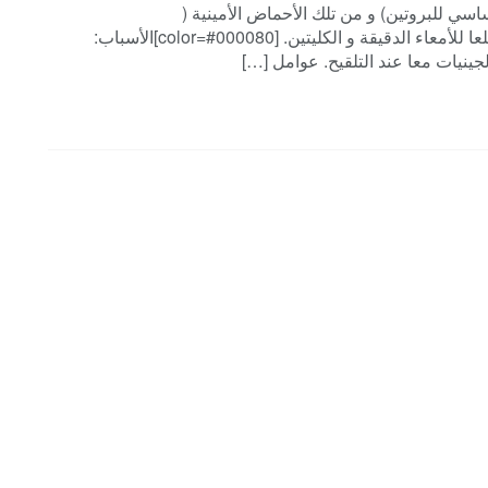
سي للبروتين) و من تلك الأحماض الأمينية (
Tryptophanالتريبتوفان و الهستايدين Histidine) يتم نقلعا للأمعاء الدقيقة و الكليتين. [color=#000080]الأسباب: