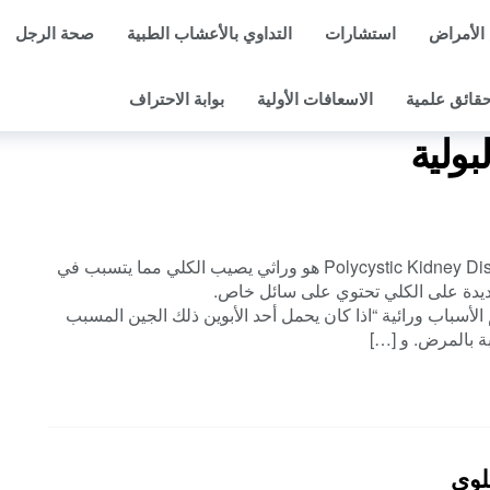
الأمراض
استشارات
التداوي بالأعشاب الطبية
صحة الرجل
قائق علمية
الاسعافات الأولية
بوابة الاحتراف
بولية
[color=#8B0000]مرض التكيس الكلوي Polycystic Kidney Disease [/color] هو وراثي يصيب الكلي مما يتسبب في
ديدة على الكلي تحتوي على سائل خاص.
color=]الأسباب و عوامل الخطر:[/color] أهم الأسباب ورائية “اذا كان يحمل أحد الأبوين ذلك الجين المسبب
لوي