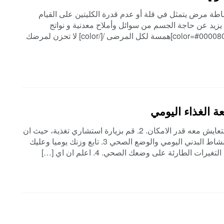
ة مرض يتمثل في قلة أو عدم قدرة الكليتين على القيام
 يزيد عن حاجة الجسم من سوائل وأملاح معدنية و نواتج
نيتروجينية و مركبات سامة، التحكم في ضغط الدم .. [color=#000080]همسة لكل المرضى /[/color] لا تحزن لمرضك
 الغذاء اليومي
1. إعتبر مرض الفشل الكلوي صديق عمرك وعليك ان تتعايش معه قدر الامكان. 2. قم بزيارة استشاري تغذية، حيث ان
النظام الغذائي لكل مريض يختلف عن الاخر بإختلاف النشاط البدني اليومي والوضع الصحي 3. تابع وزنك يوميا وعليك
ت الطارئة على وضعك الصحي. 4. اعلم ان اي […]