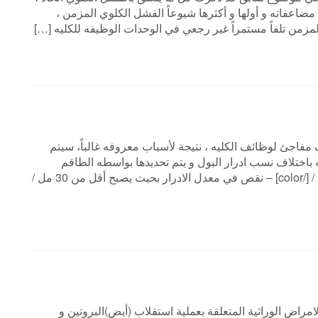
مضاعفاته و أولها و أكثرها شيوعاً الفشل الكلوي المزمن ،
لمزمن تلفاً مستمراً غير رجعي في الوحدات الوظيفه للكليه […]
الفشل الكلوي الحاد[/color] هو توقف مفاجئ لوظائف الكليه ، نتيجة لأسباب معروفه غالباً، سيتم
باختلاف نسب ادرار البول و يتم تحديدها بواسطه الطاقم
الطبي المختص. [color=#000080]الأعراض و العلامات / [/color] – نقص في معدل الادرار بحيث يصبح أقل من 30 مل /
الفشل الكلوي الحاد[/color] هو احد الامراض الوراثية المتعلقة بعملية استقلاب (أيض)البروتين و