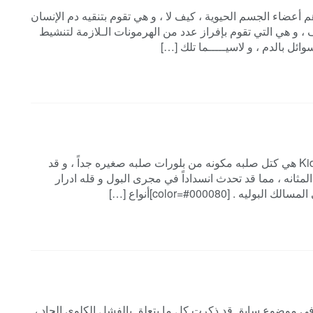
حات هامة :[/color] الكليه من أهم أعضاء الجسم الحيوية ، كيف لا ، و هي تقوم بتنقيه دم الإنسان
، و هي التي تقوم بإفراز عدد من الهرمونات الـلازمة لتنشيط
وائل بالدم ، و لاسيـــــما تلك […]
[color=#8B0000]حصاوى الكلى Kidney Stones [/color] هي كتل صلبه مكونه من بلورات صلبه صغيره جداً ، و قد
مثانه ، مما قد تحدث انسداداً في مجرى البول و قله ادرار
[color=#000080]أنواع […]
colo]الفشل الكلوي المزمن[/color] كنت في موضوع سابق قد ذكرت كل ما يتعلق بالفشل الكلوي الحاد ،