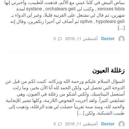
ببياض البيض في كلتا عيني مع الألم، فذهبت للطبيب، وأخبرني إنها
xeroxes fobia , وكتب لي systane , orchatears gell لمدة
شهرين، ثم قال لي نشتغل على القرنية قليلا، وغير لي الدواء بـ
optive , hypotears gell ثم أضاف لي أخيرا زنكفرين، وقال إنه
[…]
Doctor
أغسطس 11, 2018
0
زغللة العيون
السؤال السلام عليكم ورحمة الله وبركاته. كتبت لكم من قبل عن
الدوخة التي تحصل لي، ولكن الحمد لله أنا الآن بخير، وما زلت
أستعمل البيتاسيك، ولكني أشكو من زغللة في العيون، وهي
تضايقني كثيراً. ولقد أجريت الفحوص اللازمة، وكلها تشير للإيجابية
والحمد لله، ومنذ سنة تقريباً حصلت لي هذه الزغللة، وذهبت إلى
طبيب الشبكية، ولكن […]
Doctor
أغسطس 11, 2018
0