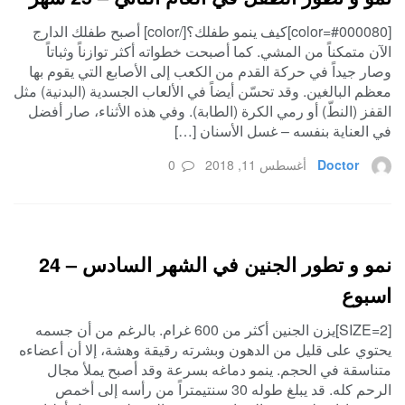
[color=#000080]كيف ينمو طفلك؟[/color] أصبح طفلك الدارج
الآن متمكناً من المشي. كما أصبحت خطواته أكثر توازناً وثباتاً
وصار جيداً في حركة القدم من الكعب إلى الأصابع التي يقوم بها
معظم البالغين. وقد تحسّن أيضاً في الألعاب الجسدية (البدنية) مثل
القفز (النطّ) أو رمي الكرة (الطابة). وفي هذه الأثناء، صار أفضل
في العناية بنفسه – غسل الأسنان […]
Doctor
أغسطس 11, 2018
0
نمو و تطور الجنين في الشهر السادس – 24
اسبوع
[SIZE=2]يزن الجنين أكثر من 600 غرام. بالرغم من أن جسمه
يحتوي على قليل من الدهون وبشرته رقيقة وهشة، إلا أن أعضاءه
متناسقة في الحجم. ينمو دماغه بسرعة وقد أصبح يملأ مجال
الرحم كله. قد يبلغ طوله 30 سنتيمتراً من رأسه إلى أخمص