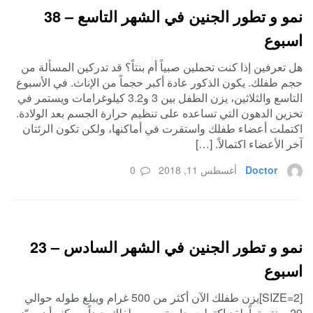
نمو و تطور الجنين في الشهر التاسع – 38
اسبوع
هل تعرفين إذا كنت تحملين صبياً أم بنتاً؟ قد تدركين المسألة من
حجم طفلك. يكون الذكور عادة أكبر حجماً من الإناث. في الأسبوع
التاسع والثلاثين، يزن الطفل بين 3 و3.2 كيلوغرامات ويستمر في
تخزين الدهون التي تساعده على تنظيم حرارة الجسم بعد الولادة.
اكتملت أعضاء طفلك واستقرت في أماكنها، ولكن تكون الرئتان
آخر الأعضاء اكتمالاً. […]
Doctor
أغسطس 11, 2018
0
نمو و تطور الجنين في الشهر السادس – 23
اسبوع
[SIZE=2]يزن طفلك الآن أكثر من 500 غرام ويبلغ طوله حوالي
29 سنتيمتراً. لقد اكتملت حاسة سمع طفلك جيداً ويمكنه أن يميّز