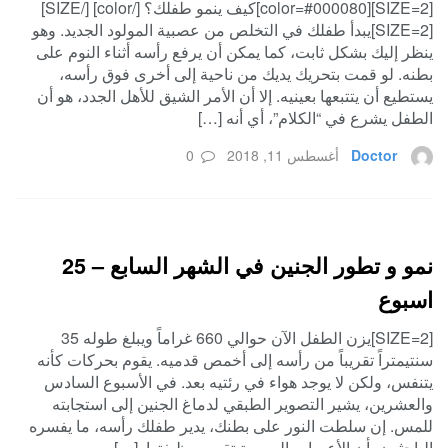
[SIZE=2][color=#000080]كيف ينمو طفلك؟ [/color] [/SIZE]
[SIZE=2]يبدأ طفلك في التخلص من عصبية المولود الجديد. وهو
ينظر إليك بشكل ثابت، كما يمكن أن يرفع رأسه أثناء النوم على
بطنه. لو قمت بتحريك يديك من ناحية إلى أخرى فوق رأسه،
يستطيع أن يتتبعها بعينيه. إلا أن الأمر الشيق للأهل الجدد، هو أن
الطفل يشرع في “الكلام”، أي أنه […]
Doctor
أغسطس 11, 2018
0
نمو و تطور الجنين في الشهر السابع – 25
اسبوع
[SIZE=2]يزن الطفل الآن حوالي 660 غراماً ويبلغ طوله 35
سنتيمتراً تقريباً من رأسه إلى أخمص قدميه. يقوم بحركات كأنه
يتنفس، ولكن لا يوجد هواء في رئتيه بعد. في الأسبوع السادس
والعشرين، يشير التصوير الطبقي لدماغ الجنين إلى استجابته
للمس. إن سلطت النور على بطنك، يدير طفلك رأسه، ما يفسره
الباحثون بأن الأعصاب البصرية تقوم بوظيفتها. […]