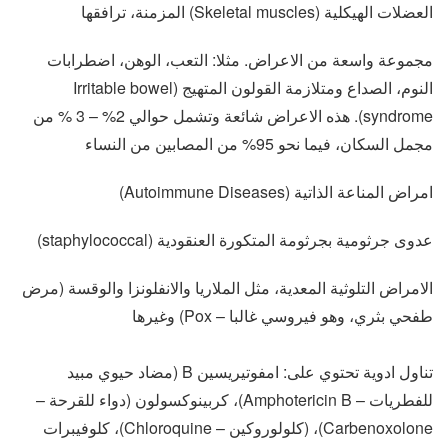
العضلات الهيكلية (Skeletal muscles) المزمنة، ترافقها
مجموعة واسعة من الاعراض. مثلا: التعب، الوهن، اضطرابات
النوم، الصداع ومتلازمة القولون المتهيج (Irritable bowel
syndrome). هذه الاعراض شائعة وتشمل حوالي 2% – 3 % من
مجمل السكان، فيما نحو 95% من المصابين من النساء
امراض المناعة الذاتية (Autoimmune Diseases)
عدوى جرثومية بجرثومة المتكورة العنقودية (staphylococcal)
الامراض التلوثية المعدية، مثل الملاريا والانفلونزا والوقسة (مرض
طفحي بثري، وهو فيروسي غالبا – Pox) وغيرها
تناول ادوية تحتوي على: امفوتيريسين B (مضاد حيوي مبيد
للفطريات – Amphotericin B)، كربينوكسولون (دواء للقرحة –
Carbenoxolone)، (كلولوروكين – Chloroquine)، كلوفيبرات