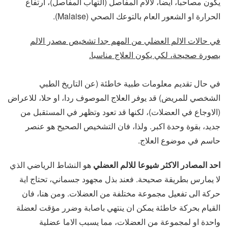
يكون مصاحبا، ايضا، لالام المفاصل (التهاب المفاصل)، ارتفاع
الحرارة او الشعور العام بالتوعك الصحي (Malaise).
في حالات الالم العضلي من المهم جدا تشخيص مصدر الالم
بصورة صحيحة، لكي يكون العلاج مناسبا.
في حال تقديم معلومات طبية خاطئة (عن التاريخ الطبي
الشخصي للمريض) قد يوفر العلاج الموصوف ردا، او حلا، للاعراض
(الاوجاع في العضلات)، لكنها قد تعود وتظهر في المستقبل من
جديد، بقوة وحدة اكبر. ولذا، فان التشخيص الصحيح هو عنصر
حاسم في موضوع العلاج.
احد المصادر الاكثر شيوعا للالم العضلي
هو النشاط الرياضي الذي
لا يمارس بطريقة صحيحة. فعند بذل مجهود جسماني، تحتاج اية
حركة الى تفعيل مجموعة مختلفة من العضلات. ومن هنا، فان
القيام بحركة خاطئة يمكن ان ينتهي باصابة وضرر مؤقت لعضلة
واحدة او لمجموعة من العضلات، مما يسبب الاما عضلية