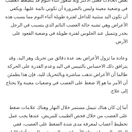
في وضعية معينة وليس بالضرورة أن تكوني نائمة عليها، ويكفي
أن تكون اليد منثنية للداخل لفترة طويلة أثناء النوم مما يسبب هذه
الأعراض وهي تشبه حالة العصب النائم الذي يتسبب في الرجل
بخدر وتنميل عند الجلوس لفترة طويلة في وضعية القعود على
الأرض.
وعادة ما تزول الأعراض بعد عدة دقائق من تحريك وهز اليد، وقد
يترافق ذلك الاحساس بالتيبس في اليد وعدم القدرة على الحركة
طالما أن الأعراض تذهب مباشرة وبالتحريك لليد، فإن هذا يطمئن
أن الأمر ما هو إلا ضغط على العصب في وضعيات معينة ولا يحتاج
إلى علاج.
أما إن كان هناك تنيمل مستمر خلال النهار وهناك علامات ضغط
على العصب من خلال فحص الطبيب للمريض، عندها يجب عمل
تخطيط أعصاب لمعرفة مدى شدة الضغط على العصب، ففي
الحالات البسيطة يحتاج الأمر لتثبيت اليد بمثبت للرسغ أثناء الليل