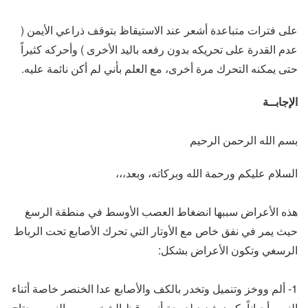
على فترات متباعدة أشعر عند الاستيقاظ بتوقف ذراعي الأيمن (
عدم القدرة على تحريكه بدون رفعه باليد الأخرى ) وأحركه كثيراً
حتى يمكنه التحرك مرة أخرى، مع العلم بأني لم أكن نائمة عليه.
الإجابــة
بسم الله الرحمن الرحيم
السلام عليكم ورحمة الله وبركاته، وبعد،،،
هذه الأعراض سببها انضغاط العصب الأوسط في منطقة الرسغ
حيث يمر في نفق خاص مع الأوتار التي تحرك الأصابع تحت الرباط
الرسغي وتكون الأعراض بشكل:
1- ألم ووخز وتنميل وتخدر بالكف والأصابع عدا الخنصر خاصة أثناء
النوم، أحياناً يكون شديد لدرجة أنه يوقظ الشخص من النوم ويحتاج