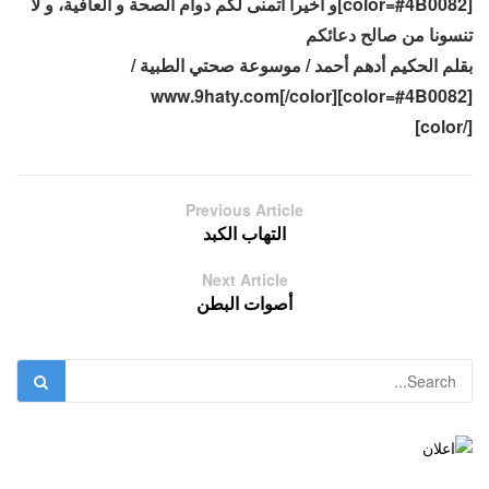
[color=#4B0082]و أخيراً أتمنى لكم دوام الصحة و العافية، و لا
تنسونا من صالح دعائكم
بقلم الحكيم أدهم أحمد / موسوعة صحتي الطبية /
www.9haty.com[/color][color=#4B0082]
[/color]
Previous Article
التهاب الكبد
Next Article
أصوات البطن