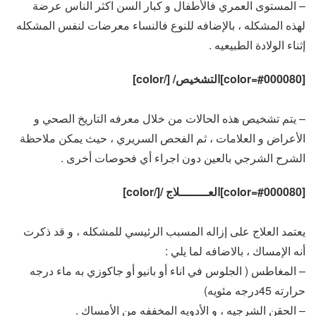
– المستوى العمري فالأطفال و كبار السن اكثر الناس عرضة
لهذه المشكله ، بالإضافه للنوع فالنساء معرضات لنفس المشكله
إثناء الولادة الطبيعيه .
[color=#000080]التشخيص/ [/color]
– يتم تشخيص هذه الحالات من خلال معرفه التاريخ الصحي و
الأعراض و العلامات ، ثم الفحص السريري ، حيث يمكن ملاحظة
الشرح الشرجي بالعين دون اجراء أي فحوصات أخرى .
[color=#000080]العــــــــلاج /[/color]
يعتمد العلاج على إزاله المسبب الرئيسي للمشكله ، و قد ذكرت
أنه الإمساك ، بالاضافه لما يلي :
– المغاطس ( الجلوس في اناء أو بانيو أو جاكوزي به ماء درجه
حرارته 45درجه مئويه)
– الحقن الشرجيه ، و الأدويه المخففه من الأمساك .