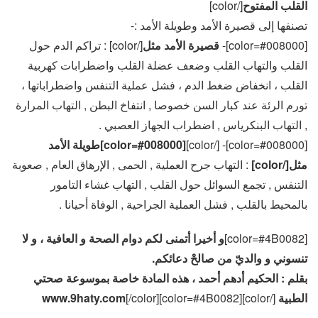
القلب المفتوح
[/color]
تصنفها إلى قصيرة الأمد وطويلة الأمد :-
[color=#008000]-
قصيرة الأمد مثل
[/color] : تراكم الدم حول
القلب والتهاب القلب وضعف عضلة القلب واضطرابات كهربية
القلب ، انخفاض ضغط الدم ، فشل عملية التنفس واضطراباتها ،
تورم الرئة عند كبار السن خصوصا , انتفاخ البطن , التهاب المرارة
, التهاب البنكرياس , اضطراب الجهاز العصبي .
[color=#008000]- [/color]
[color=#008000]طويلة الأمد
مثل[/color]
: التهاب جرح العملية , الحمى , الإرهاق العام , صعوبة
التنفس , تجمع السوائل حول القلب , التهاب غشاء التامور
بالمحيط بالقلب , فشل العملية الجراحية , الوفاة أحيانا .
[color=#4B0082]
و أخيرا أتمنى لكم دوام الصحة و العافية ، و لا
تنسوني و والديّ من صالحْ دعائكم.
بقلم : الحكيم أدهم أحمد ، هذه المادة خاصة بموسوعة صحتي
الطبية
[/color][color=#4B0082]
[/color]
www.9haty.com