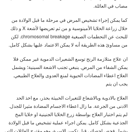
مصاب في العائلة.
كما يمكن إجراء تشخيص المرض في مرحلة ما قبل الولادة من
خلال زراعة الخلايا الأمينوسية و من ثم تعريضها لأشعة X و ذلك
للبحث عن التحطمات الصبغية chromosomal breakage. لكن
من مساوئ هذه الطريقة أنه لا يمكن الاعتماد عليها بشكل كامل.
ان علاج متلازمة الرنح توسع الشعيرات الدموية غير ممكن فلا
يمكن الشفاء من المرض. ينبغي تجنب الاشعة السينية؛ ويشمل
العلاج اعطاء المضادات الحيوية لمنع العدوى والعلاج الطبيعي.
يجب ان يتم
العلاج بالادوية وبالاشعاع للتغيرات الخبيثة بحذر، مع اخذ الحد
الادنى من الجرعة. ما زال اعطاء الاجسام المضادة مثيرا للجدل.
لم يتم اختبار العلاج بواسطة زرع الخلايا الجنينية او خلايا المخ
الجذعية بشكل كامل. يمكن اجراء عملية تشخيص ما قبل الولادة
يشمل فحص احصائي قبل تكوين الاسرة، وهو مقترح للعائلات التي