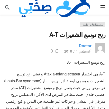
مصطلحات طبية
رنح توسع الشعيرات A-T
Doctor
0
أغسطس 11, 2018
رنح توسع الشعيرات A-T
A-T هي اختصار Ataxia-telangiectasia و تعني رنح توسع
الشعيرات و يسمى ايضا تناذر لويس _ بار (Louis-Bar syndrome)
هو مرض وراثي حيث يعتبر الرنح و توسع الشعيرات (AT) تناذر
عصبي جلدي. حيث يتظاهر المرض لدى الأفراد المصابين برنح
مترقي في المشي و حركات غير طبيعية في اليدين و كنع رقصي
و تعذر الأداء في محرك العين في كلا النظرتين الأفقية و العمودية.