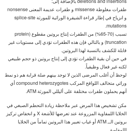
deletions and insertions بالإضافة إلى:
طفرات مغلوطة missense و طفرات عديمة المعنى nonsense
و انزياح في إطار قراءة الشيفرة الوراثية للمورثة splice-site
mutations.
تسبب (70-65%) من الطفرات إنتاج بروتين مقطوع (protein
truncation) و بالتالي فإن هذه الطفرات تؤدي إلى مستويات غير
قابلة للكشف بالنسبة لهذا البروتين.
في حين أن بقية الطفرات تؤدي إلى إنتاج بروتين ذو حجم طبيعي
لكنه غير فعال وظيفياً.
لوحظ أن أغلب المرضى الذين لا توجد بينهم صلة قرابة هم ذو نمط
وراثي متخالف اللواقح المركب compound heterozygotes أي
أنهم يحملون طفرات مختلفة على أليللي المورثة ATM.
مكن تشخيص هذا المرض عبر ملاحظة زيادة التحطم الصبغي في
الخلايا اللمفاوية المزروعة عند تعرضها للأشعة X و انخفاض تركيز
بروتين الــ ATM أو غياب تعبير هذا البروتين تماماً من الخلايا
اللمفاوية.