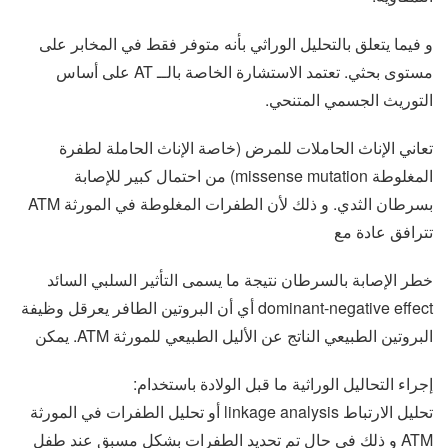
و فيما يتعلق بالتحليل الوراثي بأنه متوفر فقط في المخابر على
مستوى بحثي. تعتمد الاستشارة الخاصة بالــ AT على أساس
التوريث الجسمي المتنحي.
تعاني الإناث الحاملات للمرض (خاصة الإناث الحاملة لطفرة
المغلوطة missense mutation) من احتمال كبير للإصابة
بسرطان الثدي. و ذلك لأن الطفرات المغلوطة في المورثة ATM
تترافق عادة مع
خطر الإصابة بالسرطان نتيجة ما يسمى التأثير السلبي السائد
dominant-negative effect أي أن البروتين الطافر يعرقل وظيفة
البروتين الطبيعي الناتج عن الأليل الطبيعي للمورثة ATM. يمكن
إجراء التحاليل الوراثية ما قبل الولادة باستخدام:
تحليل الارتباط linkage analysis أو تحليل الطفرات في المورثة
ATM و ذلك في حال تم تحديد الطفرات بشكل مسبق عند طفل