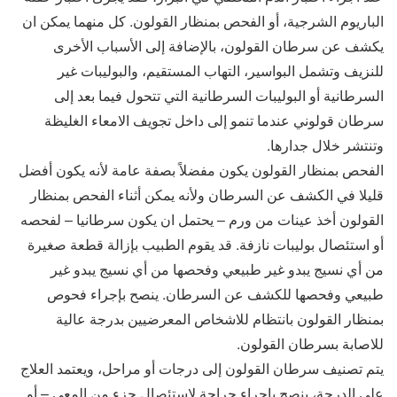
الباريوم الشرجية، أو الفحص بمنظار القولون. كل منهما يمكن ان
يكشف عن سرطان القولون، بالإضافة إلى الأسباب الأخرى
للنزيف وتشمل البواسير، التهاب المستقيم، والبوليبات غير
السرطانية أو البوليبات السرطانية التي تتحول فيما بعد إلى
سرطان قولوني عندما تنمو إلى داخل تجويف الامعاء الغليظة
وتنتشر خلال جدارها.
الفحص بمنظار القولون يكون مفضلاً بصفة عامة لأنه يكون أفضل
قليلا في الكشف عن السرطان ولأنه يمكن أثناء الفحص بمنظار
القولون أخذ عينات من ورم – يحتمل ان يكون سرطانيا – لفحصه
أو استئصال بوليبات نازفة. قد يقوم الطبيب بإزالة قطعة صغيرة
من أي نسيج يبدو غير طبيعي وفحصها من أي نسيج يبدو غير
طبيعي وفحصها للكشف عن السرطان. ينصح بإجراء فحوص
بمنظار القولون بانتظام للاشخاص المعرضيين بدرجة عالية
للاصابة بسرطان القولون.
يتم تصنيف سرطان القولون إلى درجات أو مراحل، ويعتمد العلاج
على الدرجة، ينصح بإجراء جراحة لاستئصال جزء من المعي – أو