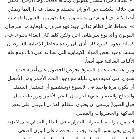
من خلاله الكشف عن الأورام الحميدة والعمل على إزالتها ويمكن
أيضا إكتشاف الورم في بدايته ومن هنا يكون من السهل القيام به.
2- الحفاظ على نظام غذائي جيد: فهو ضروري للوقاية من سرطان
القولون و أي نوع سرطاني آخر، ولكن كلما كان الغذاء يحتوي على
كميات دهون كبيرة كلما أدى إلى زيادة مخاطر الإصابة بالسرطان
بسبب وجود بعض المواد الكيماوية التي تساعد على ذلك ومع قلة
الألياف الغذائية فيها أيضاً.
ومن هنا يجب عليك التسوق بحرص للحصول على أغذية جيدة
تحتوي على كمية دهون قليلة مع وجود اللحم الأحمر ومن الأفضل
أن يكون مرة واحدة في الأسبوع (وتستطيع أن تستبدل السمك
والدجاج والخضار بشيء آخر مثل اللحم الأحمر وبروتينات مثل
فول الصويا) وينبغي أن يحتوي النظام الغذائي اليومي على بعض
الفاكهة والخضروات والعصير.
لابد من مراعاة السعرات الحرارية في النظام الغذائي حتى لا يزيد
الوزن وفي نفس الوقت يجب المحافظة على الوزن الصحي
المناسب (قد يخبرك طبيبك بالوزن الذي يناسبك ويعمل على