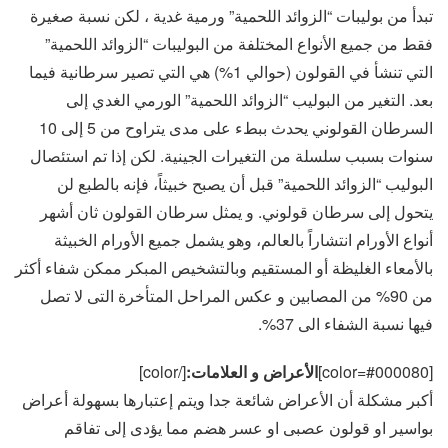
تبدأ من بوليبات “الزوائد اللحمية” ورمية غدية ، لكن نسبة صغيرة
فقط من جميع الأنواع المختلفة من البوليبات “الزوائد اللحمية”
التي تنشأ في القولون (حوالي 1%) هي التي تصير سرطانية فيما
بعد. التغير من البوليب “الزوائد اللحمية” الورمي الغدي إلى
السرطان القولوني يحدث ببطء على مدى يتراوح من 5 إلى 10
سنوات بسبب سلسلة من التغيرات الجينية. لكن إذا تم استئصال
البوليب “الزوائد اللحمية” قبل أن يصبح خبيثاً، فإنه بالطبع لن
يتحول إلى سرطان قولوني. و يمثل سرطان القولون ثان أشهر
أنواع الأورام انتشاراً بالعالم، وهو يشمل جميع الأورام الخبيثة
بالأمعاء الغليظة أو المستقيم وبالتشخيص المبكر ممكن شفاء أكثر
من 90% من المصابين و عكس المراحل المتأخرة التى لا تصل
فيها نسبة الشفاء الى 37%.
[color=#000080]
الأعراض و العلامات:
[/color]
أكبر مشكلة أن الأعراض شائعة جدا ويتم إعتبارها بسهولة أعراض
بواسير او قولون عصبى او عسر هضم مما يؤدى إلى تفاقم