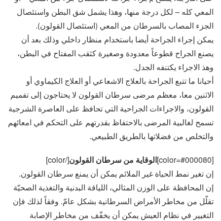
المعي كله – لكل درجة منها، وهذا يشمل شق البطن واستئصال
الجزء المصاب بالسرطان من المعي (استئصال القولون).
يمكن إجراء الجراحة أيضا باستخدام منظار داخلي وذلك بعد أن
يصنع الجراح قطوعاً معدودة وصغيرة كثقب المفتاح في البطن،
وهذ الاجراء يكتنفه الجدل.
أحيانا ما تتبع الجراحة بالعلاج الاشعاعي أو العلاج الكيماوي أو
الاثنين معا، معظم مرضى سرطان القولون لا يحتاجون إلى تفميم
القولون، والاجراءات الجراحية التي تحافظ على العاصرة الشرجية
تسمح لغالبية المرضى بالاحتفاظ بقدرتهم على التحكم في امعائهم
والتخلص من فضلاتها بالطريق الطبيعي.
[color=#000080]
الوقاية من سرطان القولون
[/color]
إن تغير نمط الحياة غير الملائم يمكن أن يمنع سرطان القولون.
إن المحافظة على الوزن المثالي، اللياقة البدنية والتغذية الصحيّة
تقلّل من مخاطر الأمراض السرطانية بشكل عامّ. وفقاً لذلك فإن
التغيير في نظام العيش يمكن أن يخفّف من مخاطر الإصابة