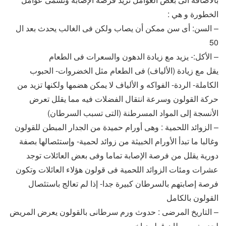
الخطورة و هي :
– السن: أى سن ممكن أن يصاب ولكن فى الغالب يحدث بعد ال
50
– الأكل:- يزيد مع زيادة الدهون والسعرات فى الطعام
يقل مع زيادة (الألياف) فى الطعام مثل الخضروات- الحبوب
الكاملة- الردة- الفواكه و الألياف لا يمكن هضمها ولكنها تزيد من
حركة القولون وسرعة انتقال الفضلات فيه مما يقلل تعرض
الأنسجة إلى المواد المسرطنة (التى تسبب السرطان)
– الزوائد اللحمية : وهى أورام حميدة من الجدار المبطن للقولون
وغالبا ما تبدأ الأورام الخبيثة من زوائد لحمية- وإستئصالها بصفة
دورية يقلل من فرصة الإصابة تماما وفى بعض العائلات توجد
عشرات ومئات الزوائد اللحمية فى قولون هؤلاء العائلات وتكون
فرصة إصابتهم بالسرطان كبيرة جدا- إذا لم تعالج باستئصال
القولون بالكامل
– التاريخ المرضى : حدوث ورم سرطانى بالقولون يعرض المريض
لحدوث سرطان قولون اخر