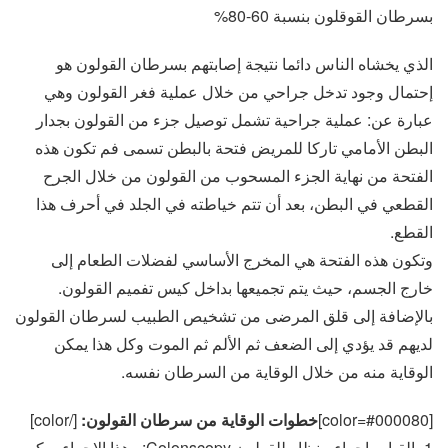
بسرطان القوقلون بنسبة 60-80%
الذي يخشاه الناس دائما نتيجة إصابتهم بسرطان القولون هو
إحتمال وجود تدخل جراحي من خلال عملية فغر القولون وهي
عبارة عن: عملية جراحية تشمل توصيل جزء من القولون بجدار
البطن الأمامي تاركا للمريض فتحة بالبطن تسمى فم تكون هذه
الفتحة من نهاية الجزء المسحوب من القولون من خلال الجرح
القطعي في البطن، بعد أن تتم خياطته في الجلد في أحرف هذا
القطع.
وتكون هذه الفتحة هي المخرج الأساسي لفضلات الطعام إلى
خارج الجسم، حيث يتم تجميعها بداخل كيس تفميم القولون.
بالإضافة إلى قلق المرضى من تشخيص الطبيب لسرطان القولون
لديهم قد يؤدي إلى الضعف ثم الألم ثم الموت وكل هذا يمكن
الوقاية منه من خلال الوقاية من السرطان نفسه.
[color=#000080]
خطوات الوقاية من سرطان القولون:
[/color]
1- القيام بإجراء منظار للقولون Colonscopy: وهذا الإجراء يمكن