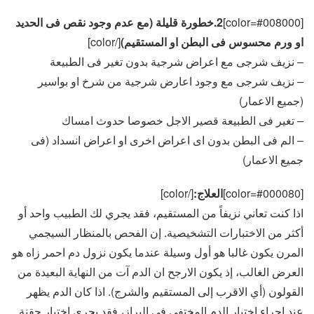
[color=#008000]
2.خطورة قليلة (مع عدم وجود نقص فى الحديد
او ورم محسوس فى البطن او المستقيم)
[/color]
– نزيف شرجى مع اعراض شرجية بدون تغير فى الطبيعة
– نزيف شرجى مع وجود اعارض شرجية من شرخ او بواسير
(جميع الاعمار)
– تغير فى الطبيعة قصير الاجل خصوصا حدوث امساك
– الم فى البطن بدون اى اعراض اخرى او اعراض انسداد (فى
جميع الاعمار)
[color=#000080]
العلاج:
[/color]
اذا كنت تعاني نزيفاً من المستقيم، فقد يجري لك الطبيب واحد أو
أكثر من الاختبارات التشخيصية. إن الفحص بالمنظار السيجمي
المرن يكون غالبا هو أول وسيلة عندما يكون نزول دم احمر زاه هو
العرض الغالب، إذ يكون الارجح ان الدم آت من النهاية البعيدة من
القولون (أي الاقرب إلى المستقيم والشرج). اذا كان الدم يظهر
عند اجراء اختبار الدم المختفي في البراز، فقد يجرى اختبار حقنة