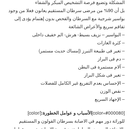
المشكلة وتضيع فرصة التشخيص المبكر والشفاء
بل أن 90% من مرضى سرطان المستقيم يعانون فعلا من وجود
بواسير شرجية مع السرطان والفحص بدون إهتمام يؤدى إلى
تفاقم سريع والأعراض الشائعة
– البواسير – نزيف بسيط- هرش- الم خفيف داخلى
– كثرة الغازات
– تغير فى طبيعة التبرز (إمساك حديث مستمر)
– دم فى البراز
– آلام مستمرة فى البطن
– تغير فى شكل البراز
– الإحساس بعدم التفريغ غير الكامل للفضلات
– نقص الوزن
– الإجهاد السريع
[color=#000080]
الأسباب و عوامل الخطورة:
[/color]
للوراثة دور مهم في الاصابة بسرطان القولون و المستقيم
بالاضافة الى بعض العوامل تزيد فرصة الإصابة وتسمى عوامل