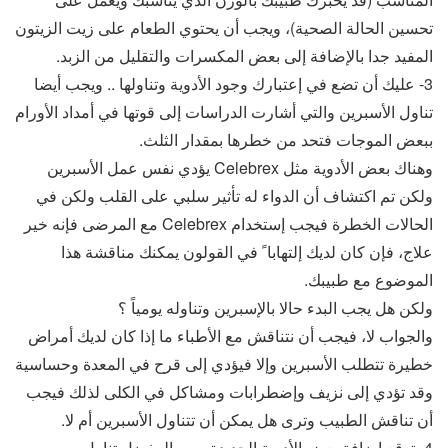
تحسين الحالة الصحية)، ويجب أن يحتوي الطعام على زيت الزيتون
المفيد جدا بالإضافة إلى بعض المكسرات والتقليل من الزبد.
3- عليك أن تضع في إعتبارك وجود الأدوية وتناولها .. ويجب أيضا
تناول الأسبرين والتي أشارت الدراسات إلى قوتها في أمداد الأورام
ببعض الموجات فتحد من خطرها بمقدار الثلث.
وهناك بعض الأدوية مثل Celebrex يؤدي نفس عمل الأسبرين
ولكن تم اكتشاف أن الدواء له تأثير سلبي على القلب ولكن في
الحالات الخطرة فيجب إستخدام Celebrex مع المرضى فإنه خير
علاج، فإن كان لديك إلتهابا ً في القولون يمكنك مناقشة هذا
الموضوع مع طبيبك.
ولكن هل يجب البدء حالا بالإسبرين وتناوله يومياً ؟
والجواب لا، فيجب أن نتناقش مع الأطباء ما إذا كان لديك أمراض
خطيرة تتطلب الأسبرين وإلا فيؤدي إلى قرح في المعدة وحساسية
وقد تؤدي إلى نزيف وإضطرابات ومشاكل في الكلى لذلك فيجب
أن تناقش الطبيب وترى هل يمكن أن تتناول الأسبرين أم لا.
4- توقع إضافة بعض الأدوية الجديدة ومن المفضل تناول